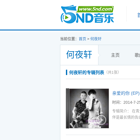
首页
当前位置：
首页
>
何夜轩
何夜轩
主页
歌
听
播
下
何夜轩的专辑列表
（共1张）
听
播
下
听
播
下
亲爱的你 (EP)
选中
加入播放列表
时间：2014-7-2
专辑简介： 在
伴是最长情的告
道路多么艰难，
情的承诺。《亲