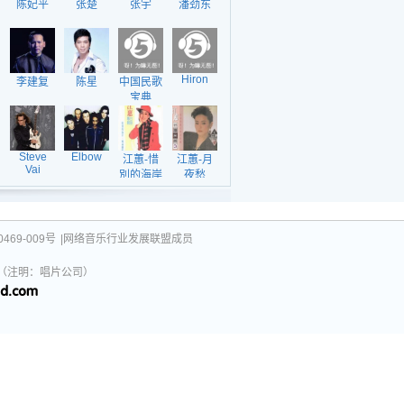
陈妃平
张楚
张宇
潘劲东
Hiron
李建复
陈星
中国民歌
宝典
Steve
Elbow
江蕙-惜
江蕙-月
Vai
別的海岸
夜愁
469-009号
|网络音乐行业发展联盟成员
031（注明：唱片公司）