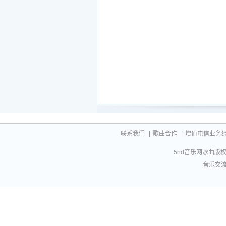
联系我们
|
歌曲合作
|
增值电信业务经营许
5nd音乐网歌曲版权相
音乐交流联