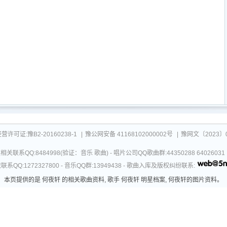
可证:豫B2-20160238-1
|
豫公网安备 41168102000002号
|
豫网文〔2023〕0
关联系QQ:8484998(验证：音乐 歌曲) - 唱片公司QQ歌曲群:44350288 64026
系QQ:1272327800 - 音乐QQ群:13949438 - 歌曲入库及版权纠纷联系:
本页提供的是 何夜轩 的相关歌曲资料, 歌手 何夜轩 明星档案, 何夜轩的图片资料。