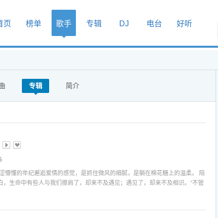
首页
榜单
歌手
专辑
DJ
电台
好听
曲
专辑
简介
5
青涩懵懂的年纪邂逅爱情的感觉，是抓住微风的细腻，是躺在棉花糖上的温柔。 陪
白，生命中有些人与我们擦肩了，却来不及遇见；遇见了，却来不及相识。“不管
我也会勇往直前”。没有烛光，没有浪漫，但是有你的地方一定会有我，这是对爱
爱的你》，温柔细腻的声音唱