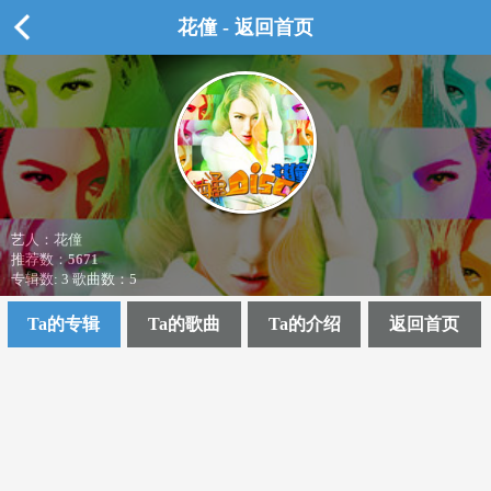
花僮 - 返回首页
艺人：花僮
推荐数：
5671
专辑数: 3 歌曲数：5
Ta的专辑
Ta的歌曲
Ta的介绍
返回首页