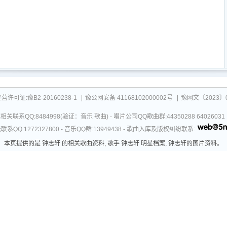
可证:豫B2-20160238-1
|
豫公网安备 41168102000002号
|
豫网文〔2023〕0
关联系QQ:8484998(验证：音乐 歌曲) - 唱片公司QQ歌曲群:44350288 64026
系QQ:1272327800 - 音乐QQ群:13949438 - 歌曲入库及版权纠纷联系:
本页提供的是 钟志轩 的相关歌曲资料, 歌手 钟志轩 明星档案, 钟志轩的图片资料。