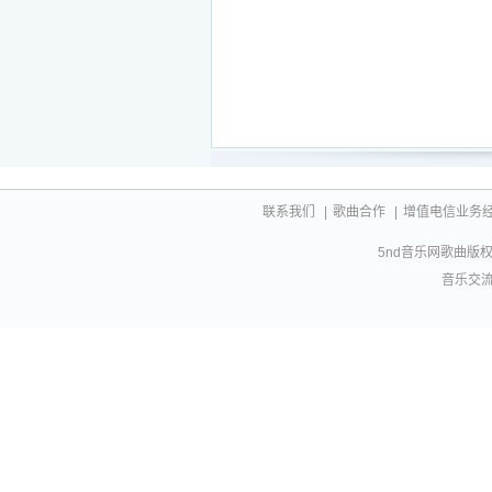
联系我们
|
歌曲合作
|
增值电信业务经营许
5nd音乐网歌曲版权相
音乐交流联