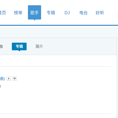
首页
榜单
歌手
专辑
DJ
电台
好听
曲
专辑
简介
曲)
3