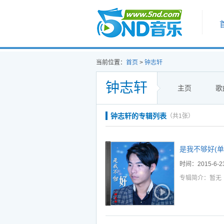
首页
当前位置：
首页
>
钟志轩
钟志轩
主页
歌
听
播
下
钟志轩的专辑列表
（共1张）
选中
加入播放列表
是我不够好(单
时间：2015-6-2
专辑简介：暂无