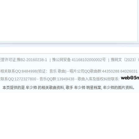
可证:豫B2-20160238-1
|
豫公网安备 41168102000002号
|
豫网文〔2023〕0
关联系QQ:8484998(验证：音乐 歌曲) - 唱片公司QQ歌曲群:44350288 64026
系QQ:1272327800 - 音乐QQ群:13949438 - 歌曲入库及版权纠纷联系:
本页提供的是 牟少帅 的相关歌曲资料, 歌手 牟少帅 明星档案, 牟少帅的图片资料。