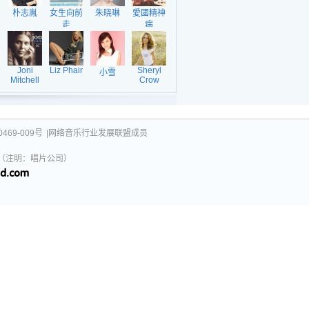
朴志胤
女生向前
朱晓琳
愛國精神
走
病
Joni
Liz Phair
Sheryl
小雪
Mitchell
Crow
469-009号
|网络音乐行业发展联盟成员
031（注明：唱片公司）