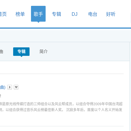
首页
榜单
歌手
专辑
DJ
电台
好听
曲
专辑
简介
曲)
2
帅是原光线传媒打造的三帅组合以及风云帮成员，以组合夺得2009年中国台湾超
明，以组合获得过音乐风云榜最佳新人奖。 沉寂多年后，首度以个人名义开始发