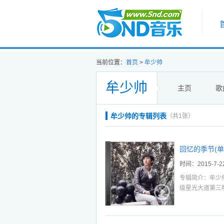
首页
当前位置：
首页
>
牟少帅
牟少帅
主页
歌
听
播
下
牟少帅的专辑列表
（共1张）
选中
加入播放列表
回忆的季节(单
时间：2015-7-2
专辑简介：牟少
级星光大道第三
声。