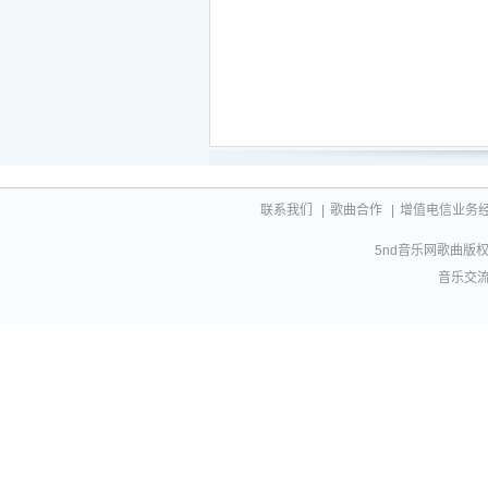
联系我们
|
歌曲合作
|
增值电信业务经营许
5nd音乐网歌曲版权相
音乐交流联