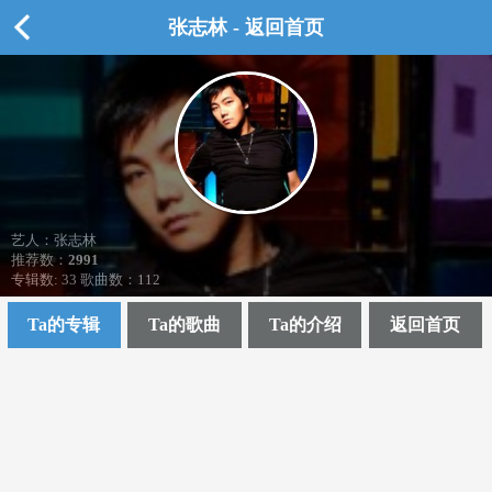
张志林 - 返回首页
艺人：张志林
推荐数：
2991
专辑数: 33 歌曲数：112
Ta的专辑
Ta的歌曲
Ta的介绍
返回首页