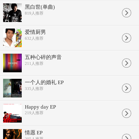
黑白世(单曲)
819
人推荐
爱情厨男
632
人推荐
五种心碎的声音
211
人推荐
一个人的婚礼 EP
335
人推荐
Happy day EP
219
人推荐
情愿 EP
205
人推荐