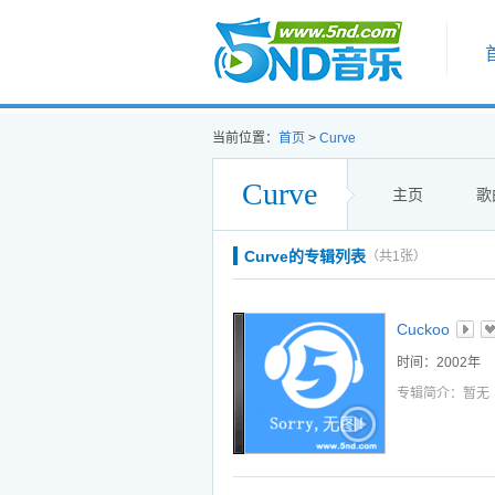
首页
当前位置：
首页
>
Curve
Curve
主页
歌
听
播
下
Curve的专辑列表
（共1张）
听
播
下
听
播
下
Cuckoo
听
播
下
时间：2002年
选中
加入播放列表
专辑简介：暂无