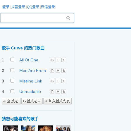
登录
|
抖音登录
|
QQ登录
|
微信登录
歌手 Curve 的热门歌曲
1
All Of One
2
Men Are From
Mars Women
Are From
3
Missing Link
Venus
4
Unreadable
Communication
猜您可能喜欢的歌手