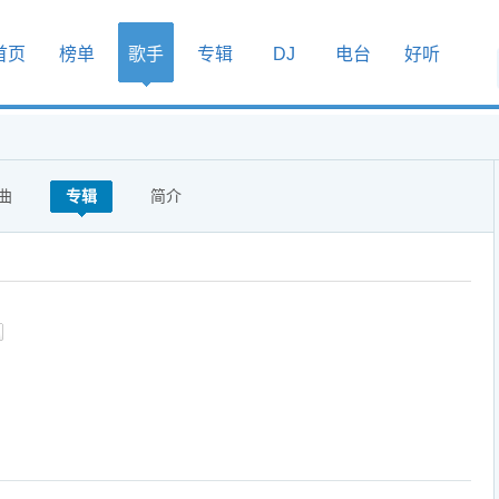
首页
榜单
歌手
专辑
DJ
电台
好听
曲
专辑
简介