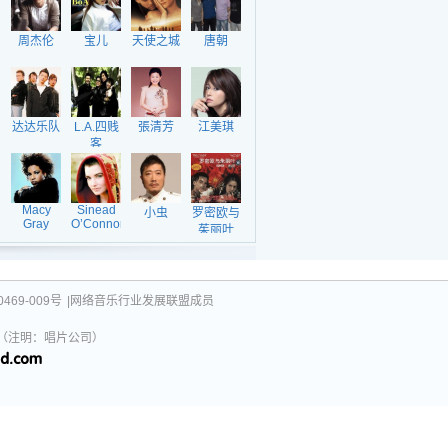
周杰伦
宝儿
天使之城
唐朝
达达乐队
L.A.四贱
張清芳
江美琪
客
Macy
Sinead
小虫
罗密欧与
Gray
O’Connor
茱丽叶
469-009号
|网络音乐行业发展联盟成员
031（注明：唱片公司）