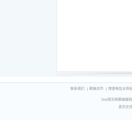
联系我们
|
歌曲合作
|
增值电信业务经营许
5nd音乐网歌曲版权相
音乐交流联