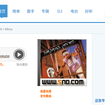
首页
榜单
歌手
专辑
DJ
电台
好听
At
> Whoa
力。
弹出播放
我要免费
发布歌曲
这张专