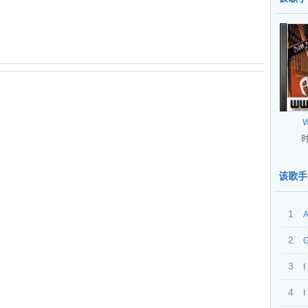
W
时
该歌手
1
A
2
G
3
I
4
I