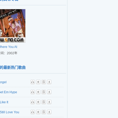
here You At
间：2002年
的最新热门歌曲
ngel
听
播
歌
下
et Em Hype
听
播
歌
下
 Like It
听
播
歌
下
 Still Love You
听
播
歌
下