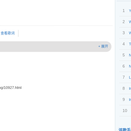
1
Y
2
3
W
查看歌词
4
T
+ 展开
5
N
6
N
7
L
g/10927.html
8
I
9
I
10
该歌手