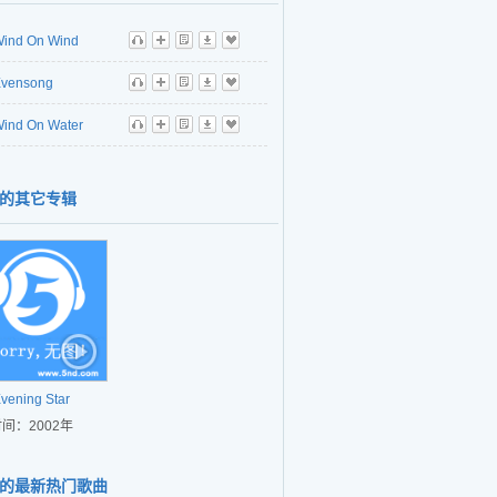
ind On Wind
听
播
歌
下
收
vensong
听
播
歌
下
收
ind On Water
听
播
歌
下
收
的其它专辑
vening Star
间：2002年
的最新热门歌曲