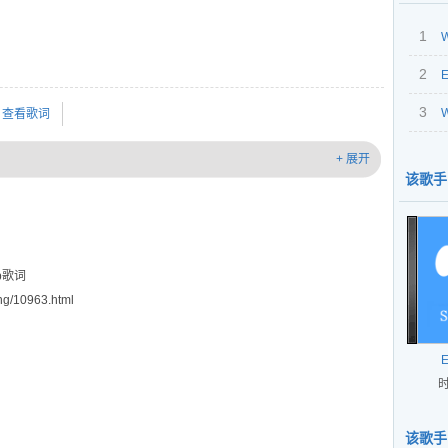
1
W
2
E
3
W
查看歌词
+ 展开
该歌手
ipp歌词
g/10963.html
E
时
该歌手