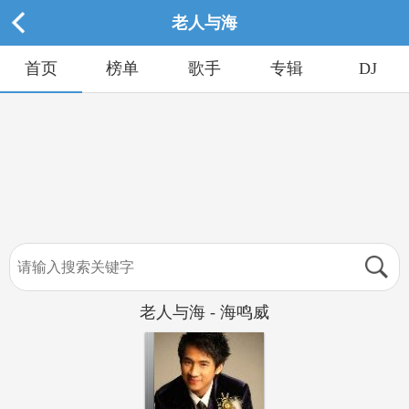
老人与海
首页
榜单
歌手
专辑
DJ
老人与海 - 海鸣威