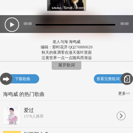
00:00
00:00
老人与海 海鸣威
编辑：那时花开 QQ276880620
秋天的夜凋零在漫天落叶里面
泛黄世界一点一点随风而渐远
冬天的雪白色了你我的情人节
展开歌词
消失不见 爱的碎片
Rap:
翻开尘封的相片
下载歌曲
查看完整歌词
想起和你看过 的那些老旧默片
老人与海的情节
更多>>
海鸣威 的热门歌曲
画面中你却依稀 在浮现
然而地球另一边
飞机带走了我的思念 呵
爱过
一个人的海边
海潮循环仍不变
1578
人推荐
空荡的世界
我 们之间呼吸少了一些
老人默默抽 着烟