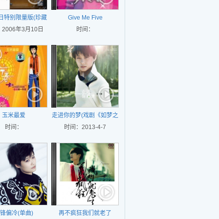
生日特别限量版(珍藏
Give Me Five
2006年3月10日
版)
时间：
玉米最爱
走进你的梦(戏剧《如梦之
时间：
时间：2013-4-7
梦》主题曲)
锋偏冷(单曲)
再不疯狂我们就老了