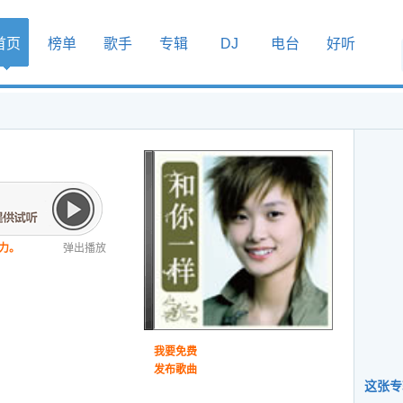
首页
榜单
歌手
专辑
DJ
电台
好听
力。
弹出播放
我要免费
发布歌曲
这张专