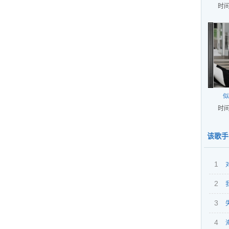
时间
似
时间
该歌手
1
2
想你
3
4