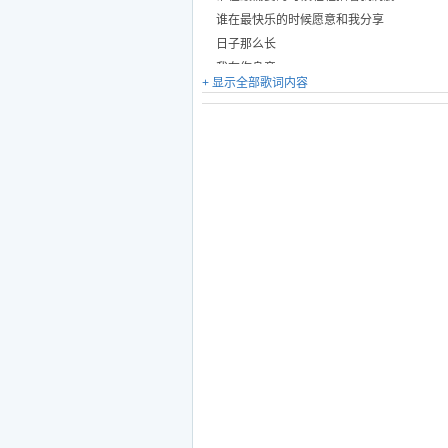
谁在最快乐的时候愿意和我分享
日子那么长
我在你身旁
+ 显示全部歌词内容
见证你成长让我感到充满力量
谁能忘记过去一路走来
陪你受的伤
谁能预料未来茫茫漫长
你在何方
笑容在脸上
和你一样
大声唱
为自己鼓掌
我和你一样
一样的坚强
一样的全力以赴追逐我的梦想
哪怕会受伤
哪怕有风浪
风雨之后才会有迷人芬芳