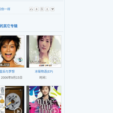
和你一样
听
播
歌
下
收
的其它专辑
皇后与梦想
冰菊物语(EP)
2006年9月15日
时间：