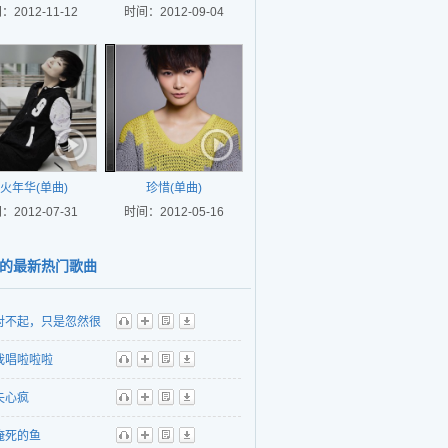
：2012-11-12
时间：2012-09-04
火年华(单曲)
珍惜(单曲)
：2012-07-31
时间：2012-05-16
的最新热门歌曲
对不起，只是忽然很
听
播
歌
下
我唱啦啦啦
听
播
歌
下
失心疯
听
播
歌
下
淹死的鱼