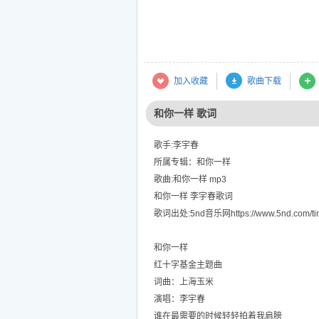
加入收藏
歌曲下载
和你一样 歌词
歌手:李宇春
所属专辑：和你一样
歌曲:和你一样 mp3
和你一样 李宇春歌词
歌词出处:5nd音乐网https://www.5nd.com/tin
和你一样
红十字基金主题曲
词曲：上海玉米
演唱：李宇春
谁在最需要的时候轻轻拍着我肩膀