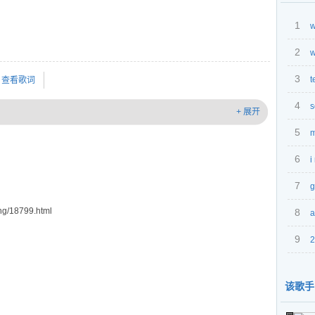
1
w
2
3
t
查看歌词
4
s
+ 展开
5
m
6
i
7
g
g/18799.html
8
a
9
2
该歌手