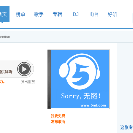
首页
榜单
歌手
专辑
DJ
电台
好听
tention
力。
弹出播放
我要免费
发布歌曲
这张专