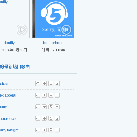
identity
brotherhood
2004年3月23日
时间：2002年
的最新热门歌曲
etour
听
播
歌
下
ex appeal
听
播
歌
下
uilty
听
播
歌
下
 appreciate
听
播
歌
下
arty tonight
听
播
歌
下