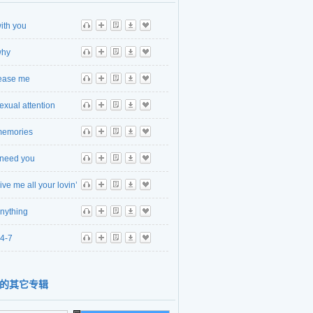
ith you
听
播
歌
下
收
why
听
播
歌
下
收
ease me
听
播
歌
下
收
exual attention
听
播
歌
下
收
emories
听
播
歌
下
收
 need you
听
播
歌
下
收
ive me all your lovin’
听
播
歌
下
收
nything
听
播
歌
下
收
4-7
听
播
歌
下
收
的其它专辑