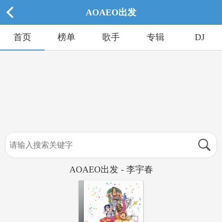
AOAEO出发
首页
榜单
歌手
专辑
DJ
AOAEO出发 - 李宇春