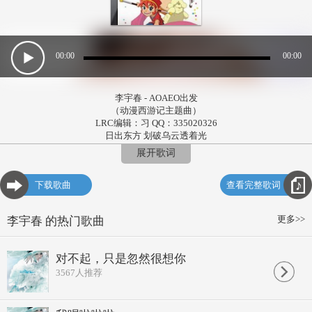
00:00
00:00
李宇春 - AOAEO出发
（动漫西游记主题曲）
LRC编辑：习 QQ：335020326
日出东方 划破乌云透着光
两只手拍拍灰尘大步走向风坡浪
展开歌词
飞越高山 飞越海 飞过万千阻拦
只要同心不怕难
下载歌曲
查看完整歌词
急速勇敢向前冲 AOAEO
手牵手点亮心中的火
齐心快乐大声说 AOAEO
更多>>
李宇春 的热门歌曲
英雄有泪不轻易的流
就要出发 天高地大我不怕
一起同耸耸肩膀勇往直前不退让
对不起，只是忽然很想你
飞越高山 飞越海 飞过万千阻拦
3567
人推荐
只要同心不怕难
急速勇敢向前冲 AOAEO
手牵手点亮心中的火
齐心快乐大声说 AOAEO