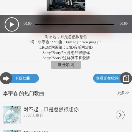
00:00
00:00
对不起，只是忽然很想你
词：李宇春?????曲：kim se jin/seo jung jin
LRC歌词编辑：5ND音乐网5ND
Sorry?Sorry?只是忽然很想你
Sorry?Sorry?这样算不算爱情
什么声音什么风景 触动了我的心
展开歌词
不太确定不太相信 会忽然很想你
车轮在道路中高速前行?
下载歌曲
查看完整歌词
日落温柔投射上反光镜
收音机低吟浅唱的旋律?
让我的心听见微微动静
更多>>
李宇春 的热门歌曲
I Remember?Remember
谁说过爱情必须望穿秋水刻骨铭心
Sorry So?Sorry?
对不起，只是忽然很想你
我只会忽然之间轻轻想起你
Sorry?Sorry?只是忽然很想你
3567
人推荐
Sorry?Sorry?这样算不算爱情
什么声音什么风景 触动了我的心
不太确定不太相信 会忽然很想你