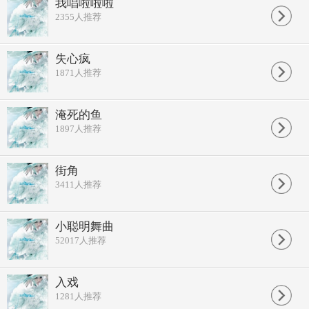
我唱啦啦啦
过完上个路口又下一季
2355
人推荐
思念好像学会翻山越岭
电话响起了不是你的名
怎么落寞表情漫不经心
失心疯
I Remember?Remember
谁说过爱情必须望穿秋水刻骨铭心
1871
人推荐
Sorry So?Sorry?
我只会忽然之间轻轻想起你
Sorry?Sorry?只是忽然很想你
淹死的鱼
Sorry?Sorry?这样算不算爱情
1897
人推荐
什么声音什么风景 触动了我的心
不太确定不太相信 会忽然很想你
一杯咖啡 一场电影 都会牵引
无影无形 你的身影 随时随心
街角
刻骨铭心 已经偷偷开始行进
3411
人推荐
小聪明舞曲
52017
人推荐
入戏
1281
人推荐