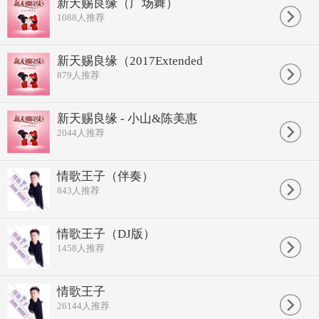
新天赐良缘（广场舞）
男人伤心不流泪
1088
人推荐
既无怨 也不悔
别再为爱而憔悴
爱走了 心碎
新天赐良缘（2017Extended
男人伤心不流泪
879
人推荐
付出爱 收不回
我对爱情不后悔
不伤悲 都无所谓
歌词同步：何吉森 QQ：471487526
新天赐良缘 - 小山&陈美惠
每次想你 很惆怅
2044
人推荐
快乐着心中的悲伤
为什么总是很受伤
为什么迷失了方向
情歌王子（伴奏）
男人伤心不流泪
843
人推荐
既无怨 也不悔
别再为爱而憔悴
爱走了 心碎
男人伤心不流泪
情歌王子（DJ版）
付出爱 收不回
1458
人推荐
我对爱情不后悔
不伤悲 都无所谓
男人伤心不流泪
情歌王子
既无怨 也不悔
26144
人推荐
别再为爱而憔悴