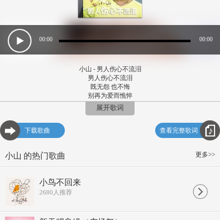
00:00
00:00
小山 - 男人伤心不流泪
男人伤心不流泪
既无怨 也不悔
别再为爱而憔悴
爱走了 心碎
展开歌词
作词：小山
作曲：萧全
下载歌曲
查看完整歌词
编曲：萧全
发行：小山工作室
LRC制作：何吉森 QQ：471487526
更多>>
小山 的热门歌曲
几许忧伤 几许愁
那伤心 可曾有
当往事已变成回忆
小鸟不回来
让一切随风而飘去
2680
人推荐
每次想你 很惆怅
快乐着心中的悲伤
为什么总是很受伤
为什么迷失了方向