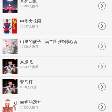
月亮知道
17900
人推荐
中华大花园
15647
人推荐
山里的孩子 - 乌兰图雅&陈心蕊
12656
人推荐
凤凰飞
52949
人推荐
套马杆
8088
人推荐
幸福的远方
15225
人推荐