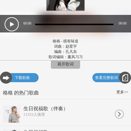
00:00
00:00
格格 - 很有味道
词曲：赵星宇
编曲：孔凡东
歌词编辑：薰风习习
QQ：335020326
展开歌词
听你为我唱情歌很有味道
听你为我讲故事很有味道
下载歌曲
查看完整歌词
听你说的甜言蜜语很有味道
听你透露的真心话也很有味道
吃你做的蛋炒饭很有味道
更多>>
格格 的热门歌曲
吃你做的手擀面很有味道
吃你包的三鲜水饺很有味道
吃你辣辣的水煮肉也很有味道
生日祝福歌（伴奏）
很有味道
11353
人推荐
很有味道
看你为我着了迷很有味道
看你为我流眼泪很有味道
看你为我魂不守舍很有味道