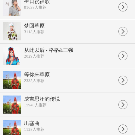
生日祝福歌
看你喝醉了找不到家也很有味道
91638
人推荐
想着你对我的好很有味道
想你给我做嫁衣很有味道
想着你那顽皮的笑也很有味道
梦回草原
想你想得我睡不着也很有味道
3118
人推荐
很有味道
很有味道
很有味道
很有味道
从此以后 - 格格&三强
很有味道
2029
人推荐
等你来草原
2335
人推荐
成吉思汗的传说
15940
人推荐
出塞曲
1128
人推荐