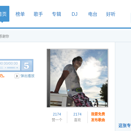
首页
榜单
歌手
专辑
DJ
电台
好听
 感谢你
00:00
/
00:00
力。
弹出播放
2174
2174
我要免费
赞一个
喜欢
发布歌曲
这张专