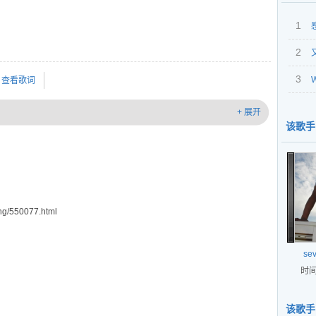
1
2
3
W
查看歌词
+ 展开
该歌手
g/550077.html
se
时间
该歌手