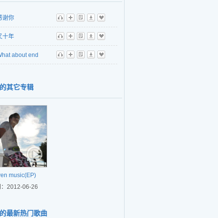
感谢你
听
播
歌
下
收
又十年
听
播
歌
下
收
hat about end
听
播
歌
下
收
的其它专辑
ven music(EP)
：2012-06-26
的最新热门歌曲