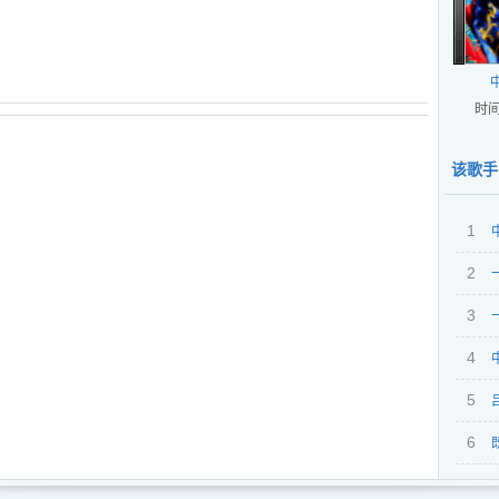
时间
该歌手
1
2
3
4
5
6
&郭