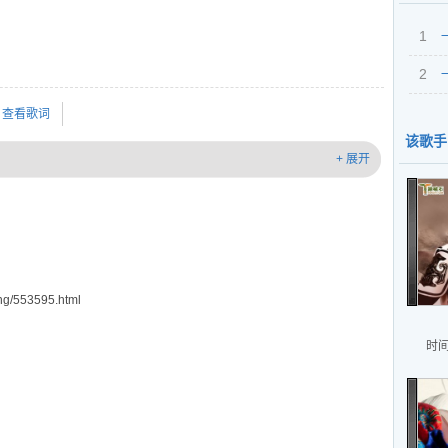
1
2
查看歌词
该歌手
+ 展开
g/553595.html
时间