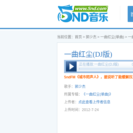
首页
当前位置：
首页
>
郭少杰
>
一曲红尘(单曲)
> 一
一曲红尘(DJ版)
正在播放:一曲红尘(DJ版)
5ndFM《城市陌声人》，据说听了能缓解压
歌手：
郭少杰
所属专辑：
《一曲红尘(单曲)》
上传者：
点此查看上传者信息
上传时间：2012-7-24