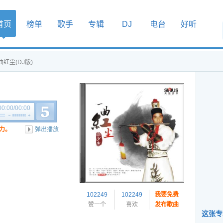
首页
榜单
歌手
专辑
DJ
电台
好听
曲红尘(DJ版)
00:00
/
00:00
力。
弹出播放
102249
102249
我要免费
赞一个
喜欢
发布歌曲
这张专