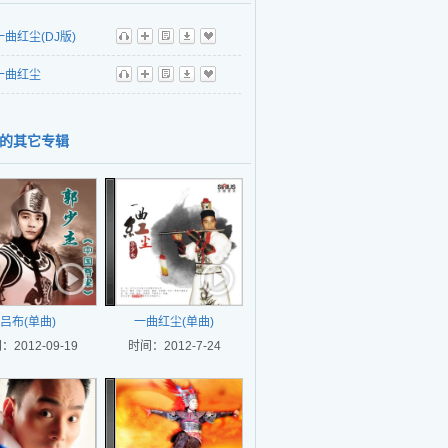
一曲红尘(DJ版)
听
播
歌
下
收
一曲红尘
听
播
歌
下
收
的其它专辑
吕布(单曲)
一曲红尘(单曲)
：2012-09-19
时间：2012-7-24