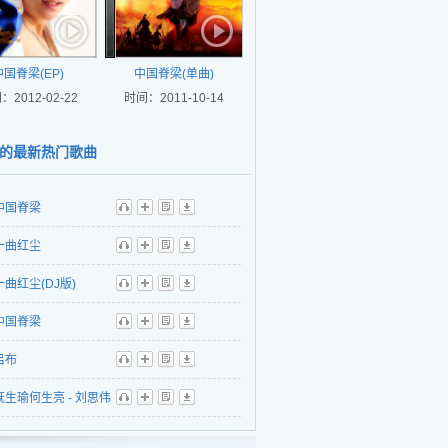
中国脊梁(EP)
中国脊梁(单曲)
：2012-02-22
时间：2011-10-14
的最新热门歌曲
中国脊梁
听
播
歌
下
一曲红尘
听
播
歌
下
一曲红尘(DJ版)
听
播
歌
下
中国脊梁
听
播
歌
下
吕布
听
播
歌
下
既生瑜何生亮 - 刘思伟
听
播
歌
下
少杰