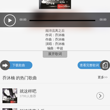
00:00
00:00
颠沛流离之后
作词：乔沐楠
作曲：乔沐楠
演唱：乔沐楠
编曲：申超
颠沛流离之后的我们
展开歌词
迷失在喧嚣的人潮
各自向所谓的幸福奔跑
下载歌曲
查看完整歌词
以为不会再见了
看彼此身旁的陌生人
无奈世界就是那么小
更多>>
乔沐楠 的热门歌曲
思绪被过往拉扯缠绕
背叛所有你我一起逃
离开好不好 重新好不好
就这样吧
好不好 就你和我厮守到老
3799
人推荐
狠狠吻上
快想到发疯的唇角
霸占着对方的呼吸