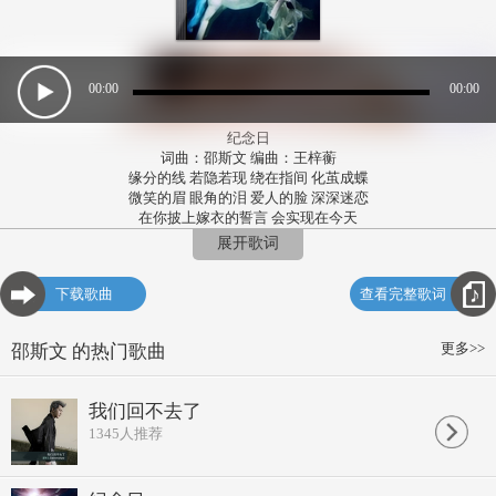
00:00
00:00
纪念日
词曲：邵斯文 编曲：王梓蘅
缘分的线 若隐若现 绕在指间 化茧成蝶
微笑的眉 眼角的泪 爱人的脸 深深迷恋
在你披上嫁衣的誓言 会实现在今天
相守的承诺不再遥远 用心跳去感觉 将幸福握紧的瞬间
展开歌词
感谢身边能有你 补全我原本的残缺
沉醉在 永恒的浪漫里 深情的视线里
下载歌曲
查看完整歌词
让这一刻定格成永远
感谢身边能有你 同行这漫长的人生
我和你 相恋的情节 拥抱的感觉
更多>>
邵斯文 的热门歌曲
所有的一切 都珍贵到值得纪念
我们回不去了
1345
人推荐