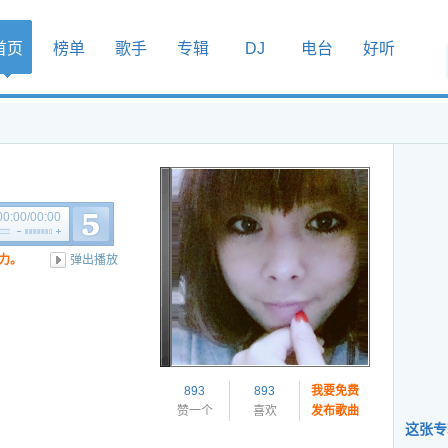
首页
榜单
歌手
专辑
DJ
电台
好听
00:00
/
00:00
力。
弹出播放
893
893
我要免费
赞一个
喜欢
发布歌曲
这张专