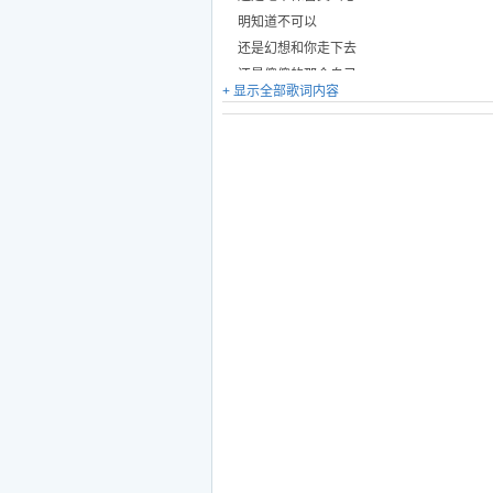
明知道不可以
还是幻想和你走下去
还是傻傻的那个自己
+ 显示全部歌词内容
荒芜了爱
荒废了情
荒唐了自己
换你的嘲笑语
荒芜了心
荒废了宿命
荒凉了一片
剩下一声叹息