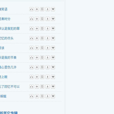
嘲笑语
听
播
歌
下
收
尾奏时分
听
播
歌
下
收
默认是我犯的罪
听
播
歌
下
收
记忆的尽头
听
播
歌
下
收
活该
听
播
歌
下
收
冷是我的节奏
听
播
歌
下
收
我心里伤几许
听
播
歌
下
收
闭上眼
听
播
歌
下
收
忘了回忆不可以
听
播
歌
下
收
蜿蜒
听
播
歌
下
收
的其它专辑