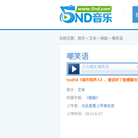
首页
当前位置：
首页
>
艾米
>
蜿蜓
> 嘲笑语
嘲笑语
正在播放:嘲笑语
5ndFM《城市陌声人》，据说听了能缓解压
歌手：
艾米
所属专辑：
《蜿蜓》
上传者：
点此查看上传者信息
上传时间：2013-6-27