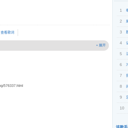
1
2
3
查看歌词
4
+ 展开
5
6
7
g/576337.html
8
9
10
该歌手