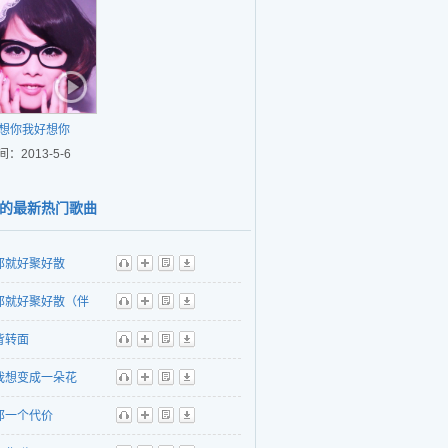
想你我好想你
间：2013-5-6
的最新热门歌曲
那就好聚好散
听
播
歌
下
那就好聚好散（伴
听
播
歌
下
背转面
听
播
歌
下
我想变成一朵花
听
播
歌
下
那一个代价
听
播
歌
下