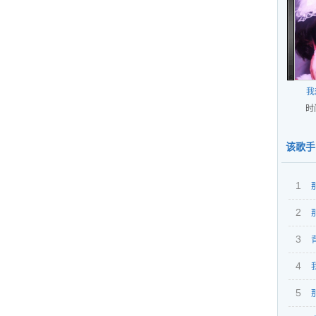
我
时
该歌手
1
2
3
奏）
4
5