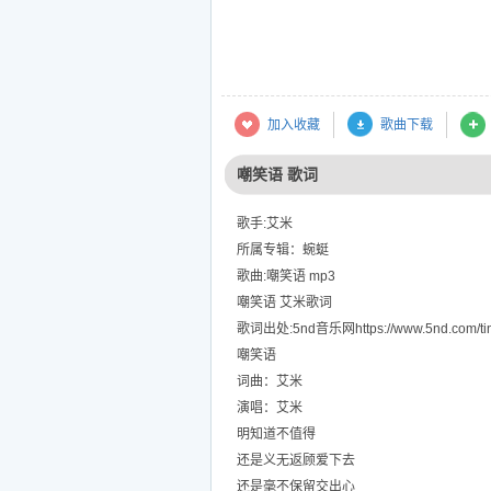
加入收藏
歌曲下载
嘲笑语 歌词
歌手:艾米
所属专辑：蜿蜓
歌曲:嘲笑语 mp3
嘲笑语 艾米歌词
歌词出处:5nd音乐网https://www.5nd.com/tin
嘲笑语
词曲：艾米
演唱：艾米
明知道不值得
还是义无返顾爱下去
还是毫不保留交出心