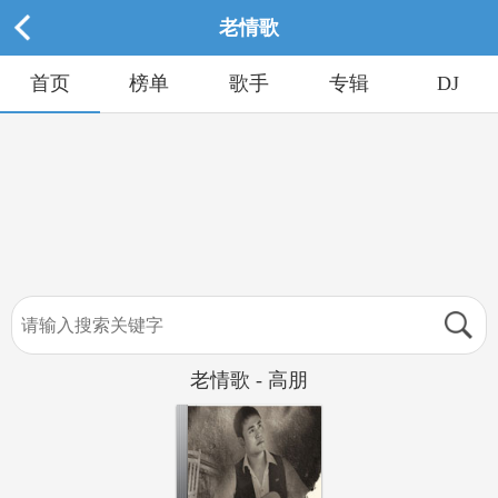
老情歌
首页
榜单
歌手
专辑
DJ
老情歌 - 高朋