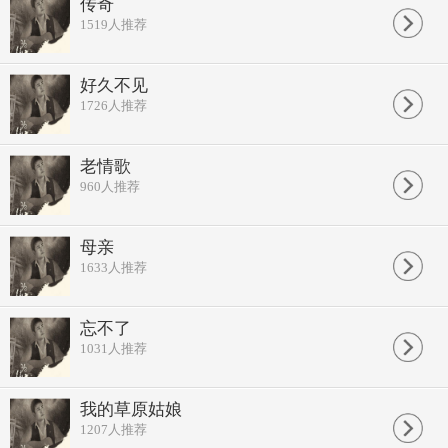
我只想唱这一首老情歌
传奇
让往事回汤在四周
1519
人推荐
啊，事到如今已无所可求
这是我仅有的寄托
人说情歌总是老的好
好久不见
走遍天涯海角忘不了
1726
人推荐
我说情人却是老的好
曾经苍海桑田分不了
人说情歌总是老的好
走遍天涯海角忘不了
老情歌
我说情人却是老的好
960
人推荐
曾经苍海桑田分不了
我只想唱这一首老情歌
愿歌声飞到你左右
母亲
虽然你不能和我长相守
1633
人推荐
但求你永远在心中
虽然你不能和我长相守
但求你永远在心中。
忘不了
1031
人推荐
我的草原姑娘
1207
人推荐