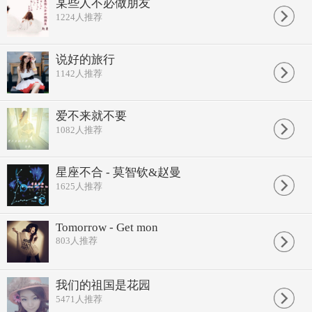
某些人不必做朋友
爱太难预料
1224
人推荐
它不来就不要
不要把自己输掉
不必去 为爱祈祷
说好的旅行
读完一份报
1142
人推荐
失恋的人不少
进入爱情的轨道
都是自找烦恼
爱太难预料
爱不来就不要
它不来就不要
1082
人推荐
一个人吃饭睡觉
不必去 自招烦恼
我安静乖巧的外表
星座不合 - 莫智钦&赵曼
拍照时我喜欢弯弯嘴角
1625
人推荐
谁来教我恋爱绝招
没有规则能不能取巧
恋爱是什么味道是什么情调
这个问题一思考就伤大脑
Tomorrow - Get mon
反正我只吃自己买来的面包
803
人推荐
我只听音乐频道
我们的祖国是花园
5471
人推荐