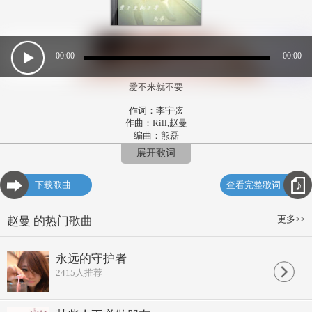
00:00
00:00
爱不来就不要
作词：李宇弦
作曲：Rill,赵曼
编曲：熊磊
演唱：赵曼
展开歌词
冰箱掏空剩最后一袋牛奶
是什么让我又开始在发呆
下载歌曲
查看完整歌词
不明白我要寻找我的依赖
我本性不坏
会不会出现意外
更多>>
赵曼 的热门歌曲
心情比什么都重要
画画睫毛换一个新面貌
生活不想这么单调
永远的守护者
撒娇的路标在哪一个转角
2415
人推荐
画一张海报
留住我的微笑
不喝爱情的饮料
那可能是毒药