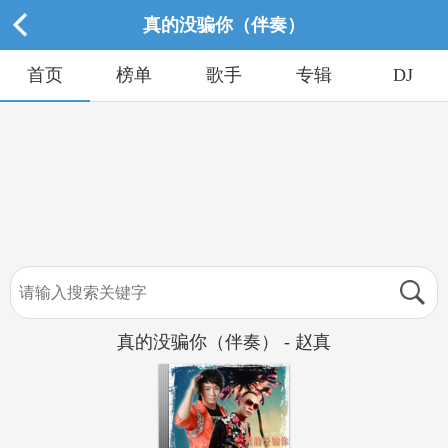
真的没骗你（伴奏）
首页
榜单
歌手
专辑
DJ
真的没骗你（伴奏） - 赵真