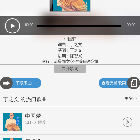
00:00
00:00
中国梦
词曲：丁之文
演唱：丁之文
后期：陈智兴
发行：流星雨文化传播有限公司
出品人：雷启飞（毛毛）
展开歌词
我有一个梦，
祖先的梦。
下载歌曲
查看完整歌词
强汉不可犯，
大唐盛世远。
我有一个梦，
更多>>
丁之文 的热门歌曲
祖先的梦。
强汉不可犯，
大唐盛世远
中国梦
京剧 语：盘古开天耕耘的热土，
1217
人推荐
禹王忙，山河整，鼎立了中华，
诲人勤，杏坛点亮一明灯，
射长弓，将军天山定我的家啊。
***********************************************************