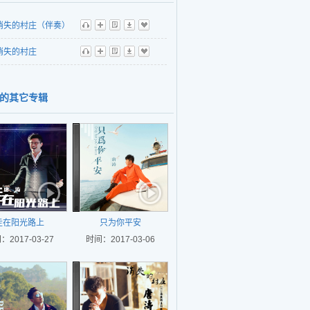
消失的村庄（伴奏）
听
播
歌
下
收
消失的村庄
听
播
歌
下
收
的其它专辑
走在阳光路上
只为你平安
：2017-03-27
时间：2017-03-06