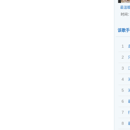
最温暖
时间：
该歌手
1
2
3
4
5
6
7
8