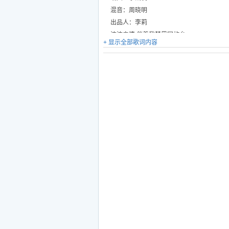
混音：周晓明
出品人：李莉
浓浓亲情 伴着我梦里回故乡
+ 显示全部歌词内容
小河流水依然是哗啦啦的响
村东村西 沾亲带故 全部是亲人
村里孩子像庄稼 一茬茬往上长
祖祖辈辈耕种在这片土地上
春种五谷到秋来 风里飘着香
寒来暑往那是一种 向上的力量
如今都被飞逝的光阴悄悄染上霜
那些熟悉的人啊 而今在何方
童年伙伴还有我 爱过的姑娘
你们是否过上了 更好的日子
还是依然流浪 流浪在他乡
村西的老石碾 村东的打谷场
而今迎接我的是 消失的村庄
太多美好的记忆 去哪里寻找
只有村口老槐树浓荫还是那么凉