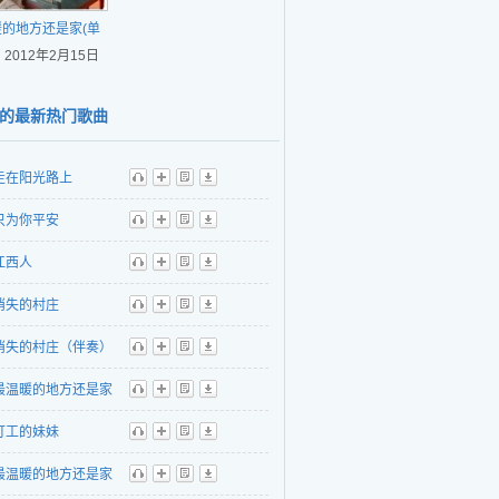
的地方还是家(单
2012年2月15日
曲)
的最新热门歌曲
走在阳光路上
听
播
歌
下
只为你平安
听
播
歌
下
江西人
听
播
歌
下
消失的村庄
听
播
歌
下
消失的村庄（伴奏）
听
播
歌
下
最温暖的地方还是家
听
播
歌
下
打工的妹妹
听
播
歌
下
最温暖的地方还是家
听
播
歌
下