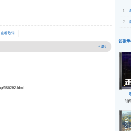
1
2
查看歌词
该歌手
+ 展开
g/586292.html
时间