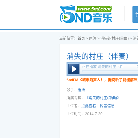
首页
当前位置：
首页
>
唐涛
>
消失的村庄(单曲)
> 
消失的村庄（伴奏）
正在播放:消失的村庄（伴
奏）
5ndFM《城市陌声人》，据说听了能缓解压
歌手：
唐涛
所属专辑：
《消失的村庄(单曲)》
上传者：
点此查看上传者信息
上传时间：2014-7-30