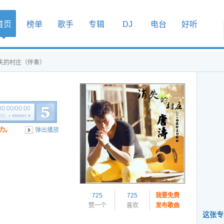
首页
榜单
歌手
专辑
DJ
电台
好听
消失的村庄（伴奏）
00:00
/
00:00
力。
弹出播放
725
725
我要免费
赞一个
喜欢
发布歌曲
这张专