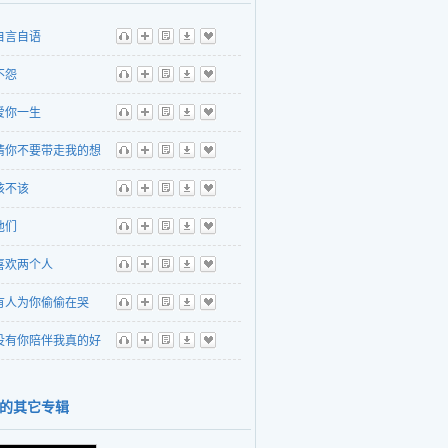
自言自语
听
播
歌
下
收
不怨
听
播
歌
下
收
爱你一生
听
播
歌
下
收
请你不要带走我的想
听
播
歌
下
收
该不该
听
播
歌
下
收
他们
听
播
歌
下
收
喜欢两个人
听
播
歌
下
收
有人为你偷偷在哭
听
播
歌
下
收
没有你陪伴我真的好
听
播
歌
下
收
的其它专辑