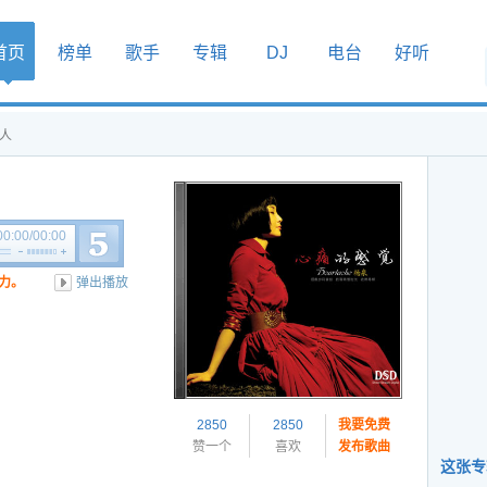
首页
榜单
歌手
专辑
DJ
电台
好听
个人
00:00
/
00:00
力。
弹出播放
2850
2850
我要免费
赞一个
喜欢
发布歌曲
这张专