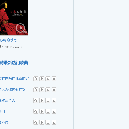
心痛的感觉
：2015-7-20
的最新热门歌曲
没有你陪伴我真的好
听
播
歌
下
有人为你偷偷在哭
听
播
歌
下
喜欢两个人
听
播
歌
下
他们
听
播
歌
下
该不该
听
播
歌
下