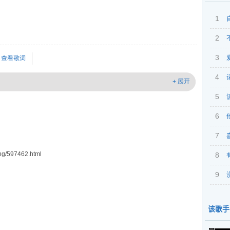
1
2
3
查看歌词
4
+ 展开
5
念
6
7
g/597462.html
8
9
孤单
该歌手