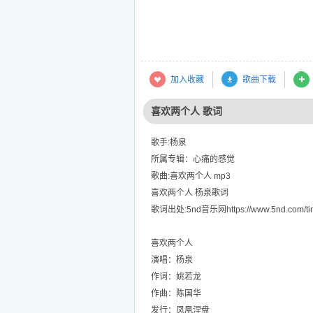
加入收藏
歌曲下载
喜欢两个人 歌词
歌手:杨泉
所属专辑：心痛的感觉
歌曲:喜欢两个人 mp3
喜欢两个人 杨泉歌词
歌词出处:5nd音乐网https://www.5nd.com/tin
喜欢两个人
演唱：杨泉
作词：姚若龙
作曲：陈国华
发行：凤凰涅盘