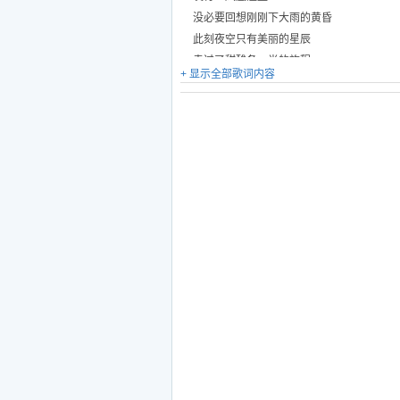
没必要回想刚刚下大雨的黄昏
此刻夜空只有美丽的星辰
走过了甜酸各一半的旅程
+ 显示全部歌词内容
我单薄的心才能变得丰盛
心会累爱会冷
这是感情必经的过程
只是有人就放弃
也有人愿意再等
等一个发现
等一个感动让爱再沸腾
就算很在乎自尊
我们依赖彼此不得不承认
放弃自由喜欢两个人
绑住的两个人
互不相让还是相爱
分享一生
不爱热闹喜欢两个人
就我们两个人