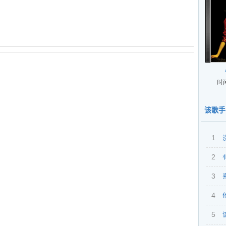
时间
该歌手
1
2
孤单
3
4
5