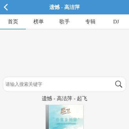
遗憾 - 高洁萍
首页
榜单
歌手
专辑
DJ
遗憾 - 高洁萍 - 起飞