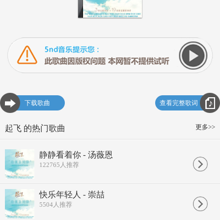
下载歌曲
查看完整歌词
更多>>
起飞 的热门歌曲
静静看着你 - 汤薇恩
122765
人推荐
快乐年轻人 - 崇喆
5504
人推荐