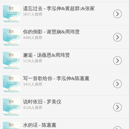
遗忘过去 - 李泓伸&黄超群;&张家
5837
人推荐
你的倒影 - 谢慧娴&周玮贤
4480
人推荐
邂逅 - 汤薇恩&周玮贤
5130
人推荐
写一首歌给你 - 李泓伸&陈蕙薰
3451
人推荐
说时依旧 - 罗美仪
4128
人推荐
水的话 - 陈蕙薰