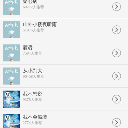
疑心病
皱纹早已经爬上他脸颊
69272
人推荐
一定要找到他 紧紧抱住他
好好对他说上一句话
爸爸 你的孩子回来啦
山外小楼夜听雨
走遍了城市 她找不到家啦
51875
人推荐
拨几通电话 已换了号码
Wu 亲爱的爸爸 你现在在哪
请你给我个回答
都怪我 长大得太晚啦
唇语
一定要找到他 好好照顾他
7584
人推荐
你不懂这几年的变化
他已满头白发
皱纹早已经爬上他脸颊
从小到大
一定要找到他 紧紧抱住他
96458
人推荐
好好对他说上一句话
爸爸 你的孩子回来啦
一定要找到他 好好照顾他
你不懂这几年的变化
我不想说
他已满头白发
9378
人推荐
皱纹早已经爬上他脸颊
一定要找到他 紧紧抱住他
好好对他说上一句话
我不会假装
爸爸 你的孩子回来啦
2774
人推荐
回来啦