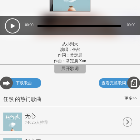
00:00
00:00
从小到大
演唱：任然
作词：常定晨
作曲：常定晨 Xun
编曲：梁柳
展开歌词
那年她十八 她喜欢打架
被学校开除 也不敢回家
下载歌曲
查看完整歌词
那年二十八 她谈了恋爱
懂得了牵挂
坏孩子慢慢地长大
更多>>
任然 的热门歌曲
经过很多事 她学会想家啦
家里的爸爸 不知还好吗
算一算年头 已经很久没
无心
没有回过家
74025
人推荐
坏孩子想着想着 眼泪就掉下
一定要找到他 好好照顾他
你不懂这几年的变化
他已满头白发