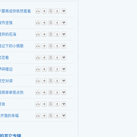
不要再说你依然爱着
听
播
歌
下
收
故作坚强
听
播
歌
下
收
遗弃的花海
听
播
歌
下
收
铭记下的小情歌
听
播
歌
下
收
恋恋看
听
播
歌
下
收
梦碎楼边
听
播
歌
下
收
时空对调
听
播
歌
下
收
简简单单受点伤
听
播
歌
下
收
变妆
听
播
歌
下
收
开落的幸福
听
播
歌
下
收
的其它专辑