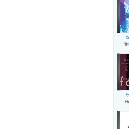
高
时间
分
时