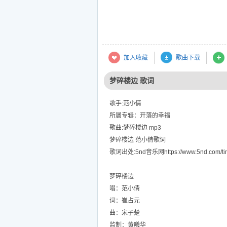
加入收藏
歌曲下载
梦碎楼边 歌词
歌手:范小倩
所属专辑：开落的幸福
歌曲:梦碎楼边 mp3
梦碎楼边 范小倩歌词
歌词出处:5nd音乐网https://www.5nd.com/tin
梦碎楼边
唱：范小倩
词：崔占元
曲：宋子楚
监制：黄曦华