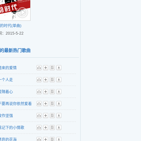
的时代(单曲)
：2015-5-22
的最新热门歌曲
借来的爱情
听
播
歌
下
一个人走
听
播
歌
下
爱隔着心
听
播
歌
下
不要再说你依然爱着
听
播
歌
下
故作坚强
听
播
歌
下
铭记下的小情歌
听
播
歌
下
遗弃的花海