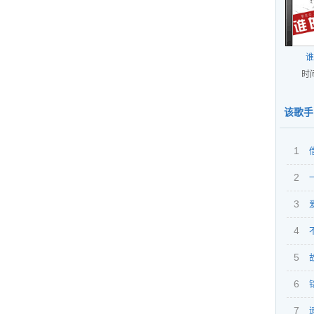
谁
时间
该歌手
1
2
3
4
5
我
6
7