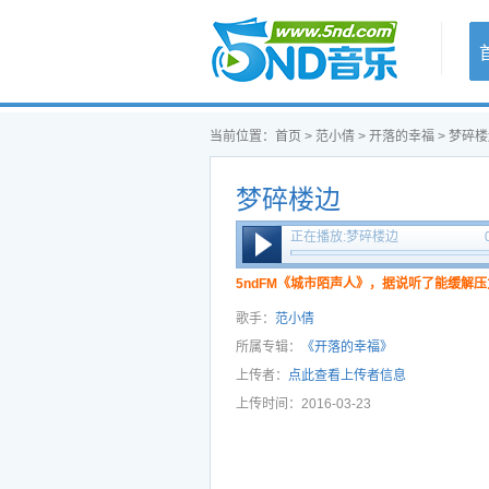
首页
当前位置：
首页
>
范小倩
>
开落的幸福
> 梦碎
梦碎楼边
正在播放:梦碎楼边
5ndFM《城市陌声人》，据说听了能缓解压
歌手：
范小倩
所属专辑：
《开落的幸福》
上传者：
点此查看上传者信息
上传时间：2016-03-23