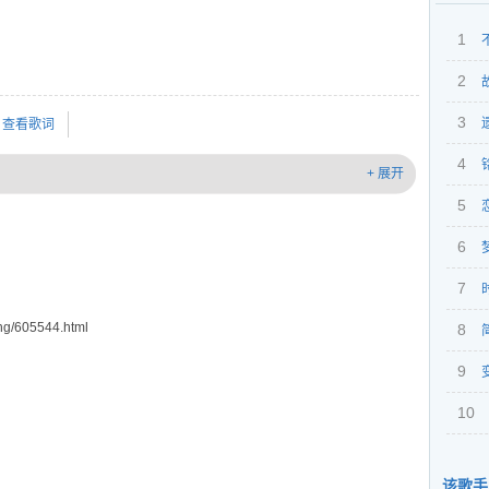
1
2
我
3
查看歌词
4
+ 展开
5
6
7
g/605544.html
8
9
10
该歌手