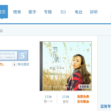
首页
榜单
歌手
专辑
DJ
电台
好听
楼边
00:00
/
00:00
力。
弹出播放
1736
1738
我要免费
赞一个
喜欢
发布歌曲
这张专