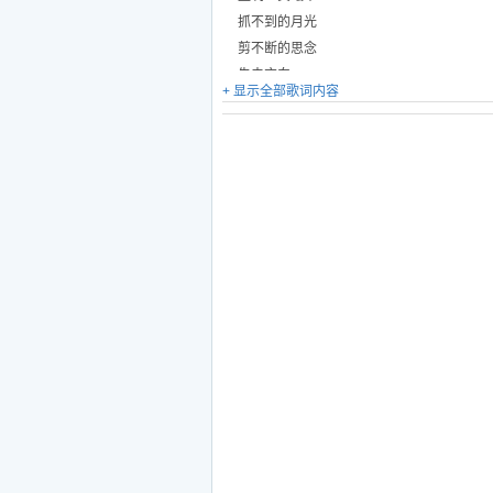
抓不到的月光
剪不断的思念
失去方向
+ 显示全部歌词内容
找不到彼岸
飘荡收起了帆
走不完的漫长
是爱情的纠缠
说声再见
道句晚安
回忆我们之间
一串串回忆串成一条线
你却在幸福中绕一个弯
丢失的承诺漂浮在云端
爱在梦碎楼边
重视文化传媒出品
抓不到的月光
剪不断的思念
失去方向