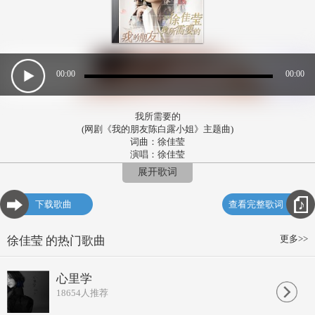
00:00
00:00
我所需要的
(网剧《我的朋友陈白露小姐》主题曲)
词曲：徐佳莹
演唱：徐佳莹
没有规则只有选择
展开歌词
要真的决定快乐才有用
如果知道 有一个忠心的等候
下载歌曲
查看完整歌词
完全属于我 那有没有用
心理建设输给脸色
要真的看到威胁才有用
更多>>
徐佳莹 的热门歌曲
太容易感动会让人忘了幽默
忘记我们对陪伴的要求
不是有 就足够
心里学
过那么久我终于懂
18654
人推荐
谁来谁去都是经过 哪有什么错
还要多久我才会懂