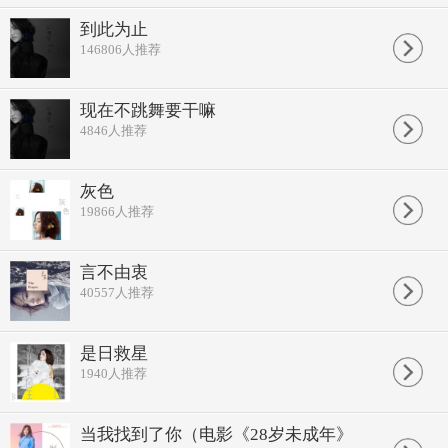
所需要的 并不是你
心理建设输给脸色
到此为止
要真的看到威胁才有用
146806
人推荐
太容易相信会让人忘了防守
忘记我们对依赖的要求
越是有 越不够
现在不跳舞要干嘛
过那么久我终于懂
4846
人推荐
谁来谁去都是经过 哪有什么错
还要多久你才会看懂
我所追求我被追求
对谁说得清呢
灰色
过那么久我终于懂
19866
人推荐
聪明愚蠢都是寂寞 哪有什么用
还要多久我才能放手
除了你以外的事 都没有错
言不由衷
我需要的是好好借你过
40557
人推荐
是日救星
1940
人推荐
当我找到了你（电影《28岁未成年》