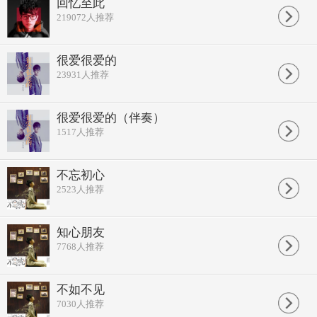
回忆至此
结局却发现是自作聪明
219072
人推荐
最终也只能陪你这一程
多少遗憾都留在曾经
那些褪色的梦和你清澈笑容
很爱很爱的
如今想起依然隐隐作痛
当故事最后被讲到已经尘埃落定
23931
人推荐
在候机大厅我和你含泪说着珍重
你就要去异国他乡转身以后就天各一方
这一幕离别场景每每回忆至此
很爱很爱的（伴奏）
都难以平静
1517
人推荐
最终也只能陪你这一程
不能如愿走完这一生
相遇美如电影满心期待憧憬
不忘初心
结局却发现是自作聪明
最终也只能陪你这一程
2523
人推荐
多少遗憾都留在曾经
那些褪色的梦和你清澈笑容
如今想起依然隐隐作痛
知心朋友
最终也只能陪你这一程
7768
人推荐
不能如愿走完这一生
相遇美如电影满心期待憧憬
结局却发现是自作聪明
不如不见
最终也只能陪你这一程
多少遗憾都留在曾经
7030
人推荐
那些褪色的梦和你清澈笑容