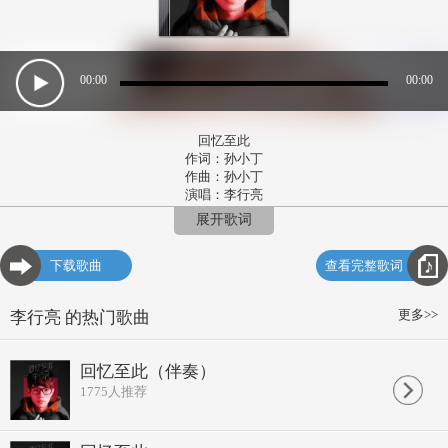
00:00
00:00
回忆至此
作词：孙小丁
作曲：孙小丁
演唱：李行亮
展开歌词
像很多爱情的开始那天风轻云淡
有阳光透过绿树荫落在了你的肩
在你抬头的一瞬间和你四目相对的瞬间
下载歌曲
查看完整歌词
你露出浅浅的笑那一幕时隔多年
仍未曾忘掉
更多>>
李行亮 的热门歌曲
当故事最后被讲到已经尘埃落定
在候机大厅我和你含泪说着珍重
你就要去异国他乡转身以后就天各一方
回忆至此（伴奏）
这一幕离别场景每每回忆至此
都难以平静
1775
人推荐
最终也只能陪你这一程
不能如愿走完这一生
相遇美如电影满心期待憧憬