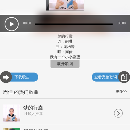
00:00
00:00
梦的行囊
词：胡琳
曲：庞均涛
唱：周佳
我有一个小小愿望
未来会散发七彩的光
展开歌词
我的歌声，彩虹一样闪耀
点燃这世界 最亮眼的星光
下载歌曲
查看完整歌词
我有一个小小愿望
明天会绽放七彩的光
我的歌声白云一样飞翔
更多>>
周佳 的热门歌曲
舞动那天空 最蔚蓝的宽广
梦是我的行囊
冲破一切阻挡
梦的行囊
不管浪有多大
1449
人推荐
歌声依旧嘹亮
梦是我的行囊
张开坚强翅膀