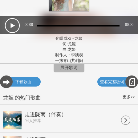
00:00
00:00
化蝶成双 - 龙姬
词:龙姬
曲:龙姬
制作人：李凯稠
一抹青山共斜阳
浊酒一杯笑过往
展开歌词
杜鹃枝头为谁唱
月光下思念如霜
下载歌曲
查看完整歌词
问秋水你在何方
等你荡舟水中央
十里春风吹不尽
更多>>
龙姬 的热门歌曲
又是一年桃花香
纵有风情万种梦一场
繁华落尽洒一地幽伤
走进陇南（伴奏）
我愿化蝶飞去你身旁
94
人推荐
不再问人间飞短流长
问秋水你在何方
等你荡舟水中央