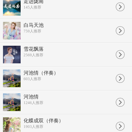
十里春风吹不尽
走进陇南
又是一年桃花香
145
人推荐
纵有风情万种梦一场
繁华落尽洒一地幽伤
我愿化蝶飞去你身旁
白马天池
不再问人间飞短流长
759
人推荐
海角天涯 随你去流浪
地久天长 化蝶也成双
纵有风情万种梦一场
繁华落尽洒一地幽伤
雪花飘落
我愿化蝶飞去你身旁
2569
人推荐
不再问人间飞短流长
不再问人间飞短流长
河池情（伴奏）
603
人推荐
河池情
1246
人推荐
化蝶成双（伴奏）
1903
人推荐