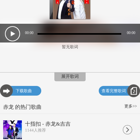
00:00
00:00
暂无歌词
展开歌词
下载歌曲
查看完整歌词
更多>>
赤龙 的热门歌曲
十指扣 - 赤龙&吉吉
1144
人推荐