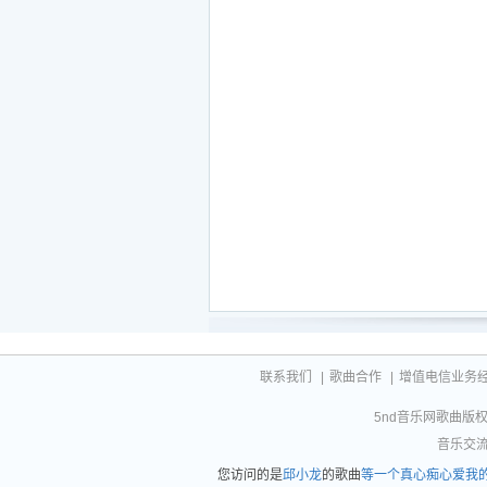
我会给你生命至今最真的心
做我这一辈子最爱我的人
一个真心痴心最爱我的人
一个真心痴心最爱我的人
联系我们
|
歌曲合作
|
增值电信业务经营许
5nd音乐网歌曲版权相
音乐交流联
您访问的是
邱小龙
的歌曲
等一个真心痴心爱我的