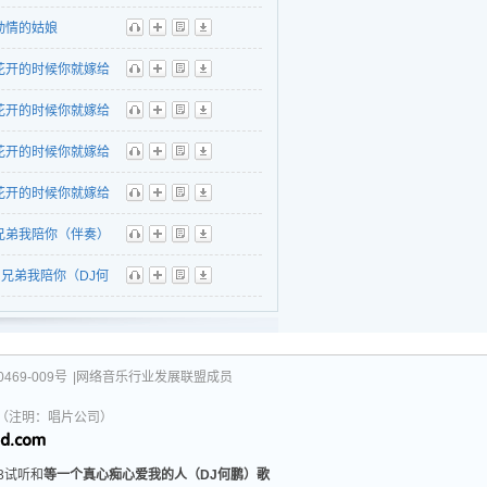
听
播
歌
下
动情的姑娘
听
播
歌
下
花开的时候你就嫁给
听
播
歌
下
DJ何鹏版 伴奏）
花开的时候你就嫁给
听
播
歌
下
DJ何鹏版）
花开的时候你就嫁给
听
播
歌
下
伴奏）
花开的时候你就嫁给
听
播
歌
下
兄弟我陪你（伴奏）
听
播
歌
下
兄弟我陪你（DJ何
听
播
歌
下
 伴奏）
469-009号
|网络音乐行业发展联盟成员
031（注明：唱片公司）
3试听和
等一个真心痴心爱我的人（DJ何鹏）歌