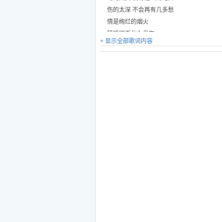
伤的太深 不会再有几多愁
情是绚烂的烟火
转瞬即逝化为乌有
+ 显示全部歌词内容
爱是不变的承诺
相知相守天长地久
等一个人 也会迷失风雨中
驿动的心 寻找着我爱的人
缘分错失的你我 没有深情的相拥
川流不息的街头
为爱寻找我愿意等候
我是在等 等一个人
等一个真心痴心爱我的人
不问自己是否能够给你满分
至少不让你受任何伤痕
我是在等 等一个人
等一个真心痴心爱我的人
我会给你生命至今最真的心
做我这一辈子最爱我的人