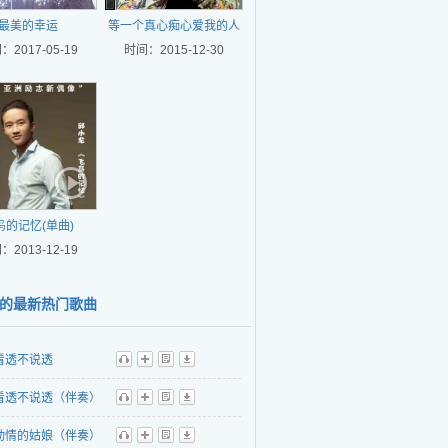
最美的幸运
等一个真心痴心爱我的人
：2017-05-19
时间：2015-12-30
(单曲)
鸟的记忆(单曲)
：2013-12-19
的最新热门歌曲
看透不说透
听
播
歌
下
看透不说透（伴奏）
听
播
歌
下
动情的姑娘（伴奏）