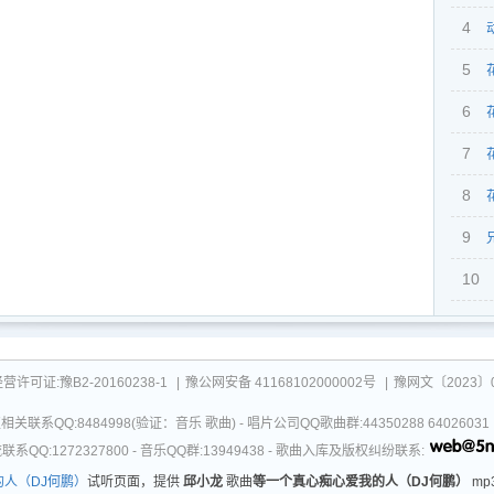
4
5
6
我（
7
我（
8
我（
9
我
10
鹏版
可证:豫B2-20160238-1
|
豫公网安备 41168102000002号
|
豫网文〔2023〕0
关联系QQ:8484998(验证：音乐 歌曲) - 唱片公司QQ歌曲群:44350288 64026
系QQ:1272327800 - 音乐QQ群:13949438 - 歌曲入库及版权纠纷联系:
人（DJ何鹏）
试听页面，提供
邱小龙
歌曲
等一个真心痴心爱我的人（DJ何鹏）
mp