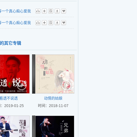
等一个真心痴心爱我
听
播
歌
下
收
（DJ何鹏 伴奏）
等一个真心痴心爱我
听
播
歌
下
收
（DJ何鹏）
的其它专辑
看透不说透
动情的姑娘
：2019-01-25
时间：2018-11-07