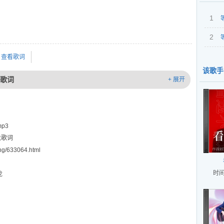
1
2
的人
的人
查看歌词
该歌手
 歌词
+ 展开
p3
龙歌词
g/633064.html
时间
龙