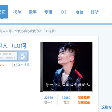
首页
榜单
歌手
专辑
DJ
电台
好听
的人
> 等一个真心痴心爱我的人（DJ何鹏）
人（DJ何
00:00
/
00:00
力。
弹出播放
22869
22869
我要免费
赞一个
喜欢
发布歌曲
这张专