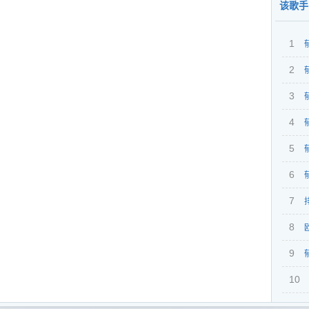
该歌手
1
2
中文2
带你
3
国语
Elec
4
中文El
凡之
201
5
Clu
动感
体面
6
Clu
烧
说散
7
粤语C
女喜
8
（郁
2017
9
（郁
201
10
201
Ele
筱何2