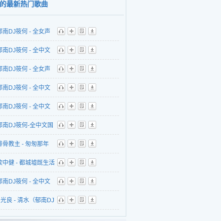
的最新热门歌曲
郁南DJ筱何 - 全女声
听
播
歌
下
018精选9420讲真的
郁南DJ筱何 - 全中文
听
播
歌
下
去旅行慢摇串烧
郁南DJ筱何 - 全女声
听
播
歌
下
troMelbourne2018平
ectroMelbourne
郁南DJ筱何 - 全中文
听
播
歌
下
路空空如也慢摇串烧
8精选BINGBIAN病变
b精选国粤语2018让你
郁南DJ筱何 - 全中文
听
播
歌
下
慢摇串烧
广东爱情故事慢摇串
b2018全国语精选爱你
郁南DJ筱何-全中文国
听
播
歌
下
就散慢摇串烧
lub音乐2018精选男
排骨教主 - 匆匆那年
听
播
歌
下
爱慢摇串烧
南DJ筱何
欧中健 - 都城墟既生活
听
播
歌
下
remix）
南DJ筱何
郁南DJ筱何 - 全中文
听
播
歌
下
7Remix）
7精选演员
光良 - 清水（郁南DJ
听
播
歌
下
ctroHouse音乐国语慢
017Remix）