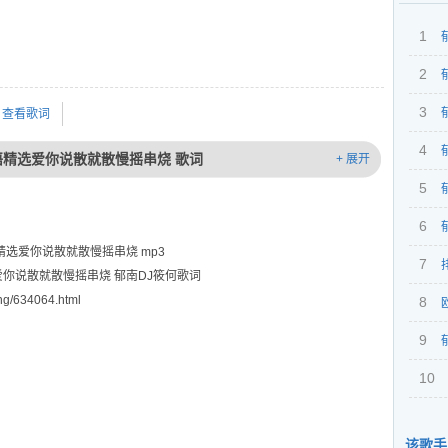
1
2
中文2
带你
3
国语
查看歌词
Elec
4
中文El
全国语精选爱你说散就散慢摇串烧 歌词
+ 展开
凡之
201
5
Clu
动感
体面
6
Clu
国语精选爱你说散就散慢摇串烧 mp3
烧
说散
7
粤语C
精选爱你说散就散慢摇串烧 郁南DJ筱何歌词
g/634064.html
女喜
8
（郁
2017
9
（郁
201
10
201
Ele
筱何2
该歌手