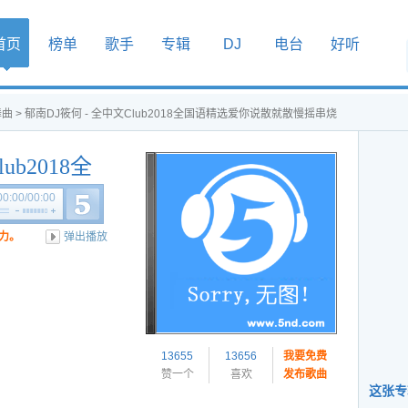
首页
榜单
歌手
专辑
DJ
电台
好听
舞曲
> 郁南DJ筱何 - 全中文Club2018全国语精选爱你说散就散慢摇串烧
ub2018全
散慢摇串烧
00:00
/
00:00
力。
弹出播放
13655
13656
我要免费
赞一个
喜欢
发布歌曲
这张专