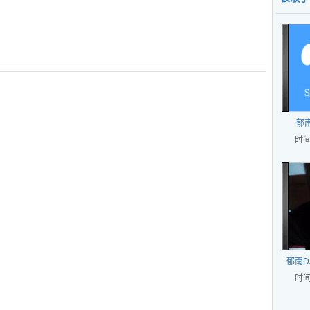
摇串
郁南
时间
郁南D
时间