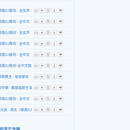
郁南DJ筱何 - 全女声
听
播
歌
下
收
018精选9420讲真的
郁南DJ筱何 - 全中文
听
播
歌
下
收
去旅行慢摇串烧
郁南DJ筱何 - 全女声
听
播
歌
下
收
troMelbourne2018平
ectroMelbourne
郁南DJ筱何 - 全中文
听
播
歌
下
收
路空空如也慢摇串烧
8精选BINGBIAN病变
b精选国粤语2018让你
郁南DJ筱何 - 全中文
听
播
歌
下
收
慢摇串烧
广东爱情故事慢摇串
b2018全国语精选爱你
郁南DJ筱何-全中文国
听
播
歌
下
收
就散慢摇串烧
lub音乐2018精选男
排骨教主 - 匆匆那年
听
播
歌
下
收
爱慢摇串烧
南DJ筱何
欧中健 - 都城墟既生活
听
播
歌
下
收
remix）
南DJ筱何
郁南DJ筱何 - 全中文
听
播
歌
下
收
7Remix）
7精选演员
光良 - 清水（郁南DJ
听
播
歌
下
收
ctroHouse音乐国语慢
017Remix）
的其它专辑