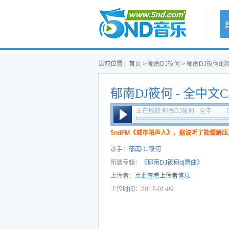
首页
当前位置：
首页
>
郁南DJ筱何
>
郁南DJ筱何dj
郁南DJ筱何 - 全中文Cl
国语精选爱你说散就
正在播放:郁南DJ筱何 - 全中
文Club2018全国语精选爱你
说散就散慢摇串烧
5ndFM《城市陌声人》，据说听了能缓解压
歌手：
郁南DJ筱何
所属专辑：
《郁南DJ筱何dj舞曲》
上传者：
点此查看上传者信息
上传时间：2017-01-09