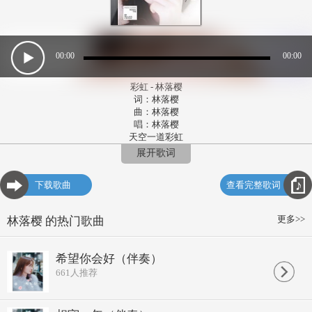
00:00
00:00
彩虹 - 林落樱
词：林落樱
曲：林落樱
唱：林落樱
天空一道彩虹
是在指引我前进的路么
展开歌词
可我怎么不懂
这是向左还是向右呢
下载歌曲
查看完整歌词
不问明天以后
我的世界还会有你吗
还是那道彩虹
更多>>
林落樱 的热门歌曲
会告诉我你要去哪呢
牵你的手忘了伤
爱你的心没理由
希望你会好（伴奏）
不管多雨天空
661
人推荐
我的爱为你守候
直到山盟海誓已不再是承诺
直到我牵你的手度过