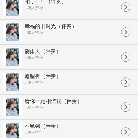
在每一天 吻你的脸
相守一年（伴奏）
就在我枕头边
576
人推荐
直到春去秋来你已不再精彩
直到我们都步履蹒跚
而我的心 你会看
幸福的旧时光（伴奏）
我的爱你明白
568
人推荐
牵你的手忘了伤
爱你的心没理由
不管多雨天空
我的爱为你守候
阴雨天（伴奏）
直到山盟海誓已不再是承诺
686
人推荐
直到我牵你的手度过
在每一天 吻你的脸
就在我枕头边
愿望树（伴奏）
直到春去秋来你已不再精彩
749
人推荐
直到我们都步履蹒跚
而我的心 你会看
我的爱你明白
直到乌云覆盖的天不再晦暗
请你一定相信我（伴奏）
直到你身心全打开
493
人推荐
每一滴 你的泪
我都为你擦干
直到花谢花开的青春不再留
不勉强（伴奏）
直到风雨后的天空
576
人推荐
我还在 你身后