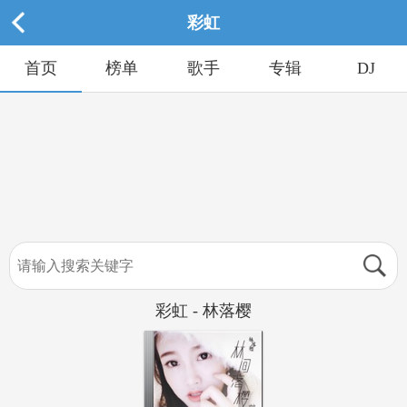
彩虹
首页
榜单
歌手
专辑
DJ
彩虹 - 林落樱