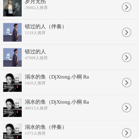
岁月无伤
闭上眼睛 脑海里 平静到无 风波
26082
人推荐
故事终究 开花结果 归于尘土了
时光太瘦 指缝太宽 漏去的不可逆转
伤口太深 疤痕太浅 过往被风轻云淡
错过的人（伴奏）
越长大 越明白 身后的 那几年
1119
人推荐
原来是命运 设局的 一层一层铺垫
人生很长 缘分很短 错过的不可逆转
欲望很近 梦想很远 有取舍方能实现
越长大 越怀念 回不去 的从前
错过的人
遗憾着自己 被现实 一点一点改变
47608
人推荐
有些爱呀 明知有毒 还是去喝了
有些恨呀 瓜葛交错 不觉已忘了
闭上眼睛 脑海里 平静到无 风波
溺水的鱼（DjXtong.小桐 Ra
故事终究 开花结果 归于尘土了
1420
人推荐
时光太瘦 指缝太宽 漏去的不可逆转
伤口太深 疤痕太浅 过往被风轻云淡
越长大 越明白 身后的 那几年
原来是命运 设局的 一层一层铺垫
溺水的鱼（DjXtong.小桐 Ra
人生很长 缘分很短 错过的不可逆转
48015
人推荐
欲望很近 梦想很远 有取舍方能实现
越长大 越怀念 回不去 的从前
遗憾着自己 被现实 一点一点改变
溺水的鱼（伴奏）
时光太瘦 指缝太宽 漏去的不可逆转
1375
人推荐
伤口太深 疤痕太浅 过往被风轻云淡