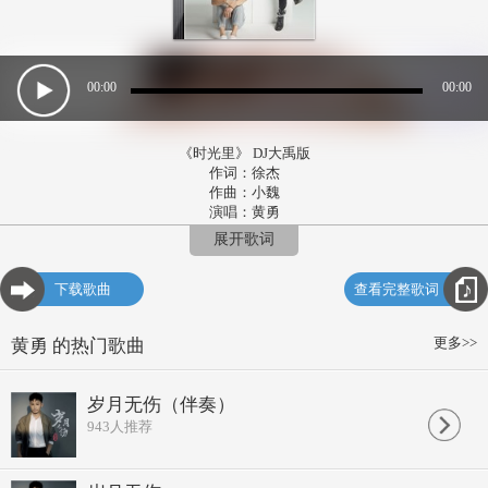
00:00
00:00
《时光里》 DJ大禹版
作词：徐杰
作曲：小魏
演唱：黄勇
编曲：张亮
展开歌词
制作人：张亮
吉他/bass：张亮
下载歌曲
查看完整歌词
键盘：徐远行
和声编写/演唱：文魁
混音/母带处理：侯春阳
更多>>
黄勇 的热门歌曲
voc监制：刘凤瑶
发行公司：杭州回声文化艺术策划有限公司
有些事啊 本该笑的 而我却哭了
岁月无伤（伴奏）
有些人啊 以为长久 中途却散了
943
人推荐
摊开手掌 才发现 紧握的是 空的
岁月除了 皱纹白发 又留下了什么
有些爱呀 明知有毒 还是去喝了
有些恨呀 瓜葛交错 不觉已忘了