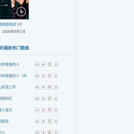
我就跟我走 EP
2009年8月1日
的最新热门歌曲
和你很像的人
听
播
歌
下
和你很像的人（伴
听
播
歌
下
七彩花儿开
听
播
歌
下
飘扬的红
听
播
歌
下
情人宝贝
听
播
歌
下
玛丽亚
听
播
歌
下
花儿