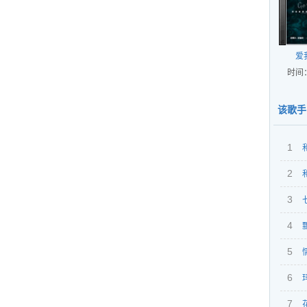
爱
时间：
该歌手
1
2
3
奏）
4
5
6
7