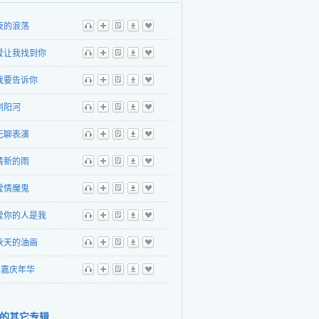
夜的浪荡
听
播
歌
下
收
爱让我找到你
听
播
歌
下
收
我要告诉你
听
播
歌
下
收
浏阳河
听
播
歌
下
收
无聊表演
听
播
歌
下
收
清新的雨
听
播
歌
下
收
爱情魔鬼
听
播
歌
下
收
爱你的人是我
听
播
歌
下
收
秋天的油画
听
播
歌
下
收
嘉庆年华
听
播
歌
下
收
的其它专辑