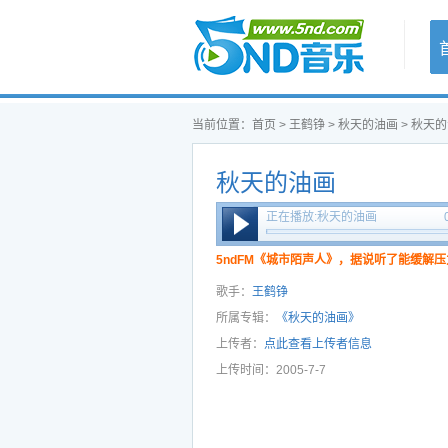
首页
当前位置：
首页
>
王鹤铮
>
秋天的油画
> 秋天
秋天的油画
正在播放:秋天的油画
5ndFM《城市陌声人》，据说听了能缓解压
歌手：
王鹤铮
所属专辑：
《秋天的油画》
上传者：
点此查看上传者信息
上传时间：2005-7-7