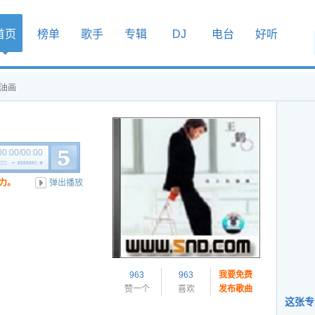
首页
榜单
歌手
专辑
DJ
电台
好听
的油画
00:00
/
00:00
力。
弹出播放
963
963
我要免费
赞一个
喜欢
发布歌曲
这张专