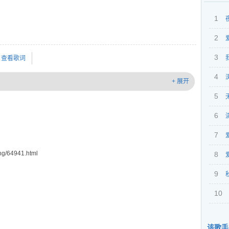
1
2
3
查看歌词
4
+ 展开
5
6
7
g/64941.html
8
9
10
该歌手