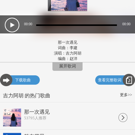
00:00
00:00
那一次遇见
词曲：李建
演唱：吉力阿胡
编曲：赵洋
吉他：吴余涛
展开歌词
弦乐：丁妮/张帆等
和音编写：张绍春
下载歌曲
查看完整歌词
策划：李芬特
录音：毛世杰
监制：张绍春
更多>>
吉力阿胡 的热门歌曲
出品：李建
忘不了那个瞬间
七彩中闪过你明媚笑脸
那一次遇见
你本是瑶池的仙女
53795
人推荐
为何要降临凡间
茫茫人海有多少个缘
相遇以后又彼此擦肩
多少次轮回转眼一千年