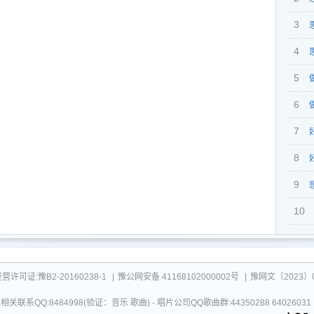
3
4
5
6
奏）
7
8
9
10
可证:豫B2-20160238-1
|
豫公网安备 41168102000002号
|
豫网文〔2023〕0
关联系QQ:8484998(验证：音乐 歌曲) - 唱片公司QQ歌曲群:44350288 64026