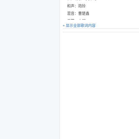
和声：筠铃
混音：曹楚鑫
母带：大展
+ 显示全部歌词内容
OP：吉瑞文化
今夜月儿圆想起相聚的时光
对我的疼爱让我温暖了心房
想起世事无常人间太多离伤
如今你在远方幸福可在身旁
今夜风儿凉想起离别太久长
想你的笑容就像是昨天一样
纵然人世沧桑真情不会遗忘
每当对着月亮祝你快乐无恙
思念小哥思念难忘的过往
思念你对我一直的守望
虽然时间总是这样的匆忙
你的深情厚爱我会好好的珍藏
思念小哥思念兄妹情意长
思念又让我深深的惆怅