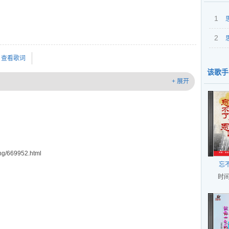
1
2
查看歌词
该歌手
+ 展开
g/669952.html
忘
时间