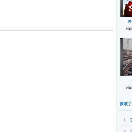
做
时间
时间
该歌手
1
2
（伴