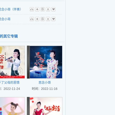
思念小哥（伴奏）
听
播
歌
下
收
思念小哥
听
播
歌
下
收
的其它专辑
不了父母的恩情
思念小哥
：2022-11-24
时间：2022-11-16