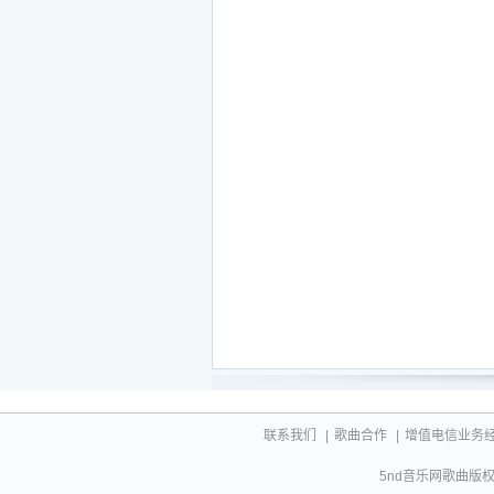
寄语流云稍去妹妹的心忧伤
但愿来生来世再做兄妹一场
再做兄妹一场
今夜风儿凉想起离别太久长
想你的笑容就像是昨天一样
纵然人世沧桑真情不会遗忘
每当对着月亮祝你快乐无恙
思念小哥思念难忘的过往
思念你对我一直的守望
虽然时间总是这样的匆忙
你的深情厚爱我会好好的珍藏
思念小哥思念兄妹情意长
思念又让我深深的惆怅
寄语流云稍去妹妹的心忧伤
但愿来生来世再做兄妹一场
再做兄妹一场
联系我们
|
歌曲合作
|
增值电信业务经营许
5nd音乐网歌曲版权相