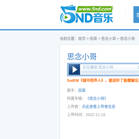
首页
当前位置：
首页
>
田苗
>
思念小哥
> 思念小哥
思念小哥
正在播放:思念小哥
5ndFM《城市陌声人》，据说听了能缓解压
歌手：
田苗
所属专辑：
《思念小哥》
上传者：
点此查看上传者信息
上传时间：2022-11-16