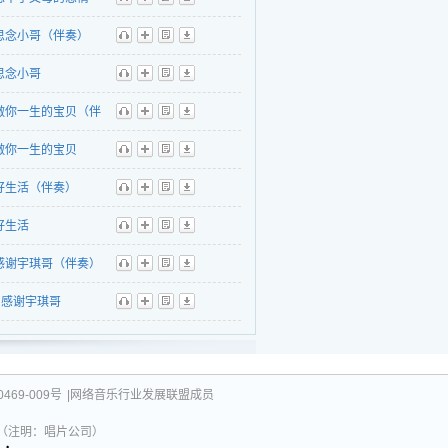
听
播
歌
下
思念小哥（伴奏）
听
播
歌
下
思念小哥
听
播
歌
下
做你一生的宝贝（伴
听
播
歌
下
做你一生的宝贝
听
播
歌
下
好生活（伴奏）
听
播
歌
下
好生活
听
播
歌
下
感谢宇琪哥（伴奏）
听
播
歌
下
感谢宇琪哥
听
播
歌
下
469-009号
|网络音乐行业发展联盟成员
031（注明：唱片公司）