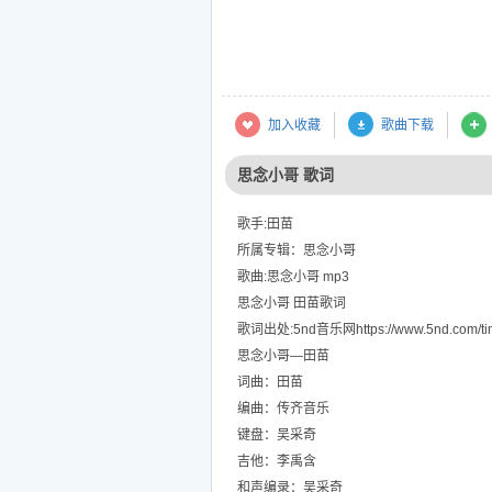
加入收藏
歌曲下载
思念小哥 歌词
歌手:田苗
所属专辑：思念小哥
歌曲:思念小哥 mp3
思念小哥 田苗歌词
歌词出处:5nd音乐网https://www.5nd.com/tin
思念小哥—田苗
词曲：田苗
编曲：传齐音乐
键盘：吴采奇
吉他：李禹含
和声编录：吴采奇