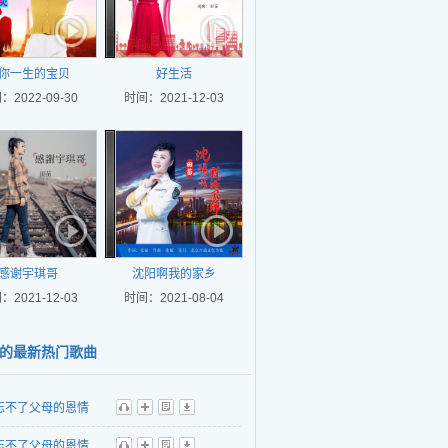
你一生的宝贝
好生活
：2022-09-30
时间：2021-12-03
感谢宇琪哥
沈阳啊我的家乡
：2021-12-03
时间：2021-08-04
的最新热门歌曲
忘不了父母的恩情
听
播
歌
下
奏）
忘不了父母的恩情