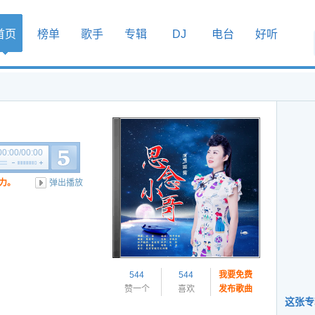
首页
榜单
歌手
专辑
DJ
电台
好听
00:00
/
00:00
力。
弹出播放
544
544
我要免费
赞一个
喜欢
发布歌曲
这张专