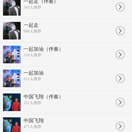
爱了这么久
一起走（伴奏）
我们一起走
343
人推荐
犹如久别重逢
又像多年好友
走过春 走过秋
一起走
走过夏 走过冬
608
人推荐
走过春花秋月
走过夏荷冬冰
走过随风入夜
走过润物无声
一起加油（伴奏）
一起走 一起走
334
人推荐
我的爱永远伴着你
一起走 一起走
你的心只有我最懂
一起加油
一起走 一起走
631
人推荐
带着我的梦
牵着你的手
一起走 一起走
让梦更加美丽
中国飞翔（伴奏）
让爱定格永恒
352
人推荐
走向那无垠的天际
去看那夕阳啊
最美的红
中国飞翔
471
人推荐