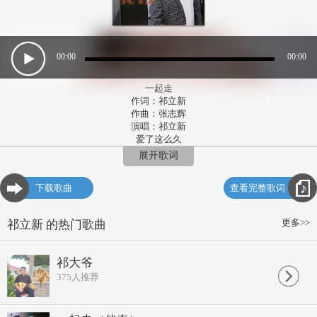
00:00
00:00
一起走
作词：祁立新
作曲：张志辉
演唱：祁立新
爱了这么久
我们一起走
展开歌词
犹如一见钟情
又像同窗好友
下载歌曲
查看完整歌词
走过山 走过水
走过雾 走过风
走过小路崎岖
更多>>
祁立新 的热门歌曲
走过绿阴葱葱
走过烟雨江南
走过塞外边城
祁大爷
一起走 一起走
375
人推荐
我的爱永远伴着你
一起走 一起走
你的心只有我最懂