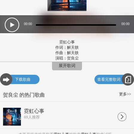
00:00
00:00
霓虹心事
作词：解天轶
作曲：解天轶
演唱：贺良尘
出品公司：轶天娱乐
展开歌词
地铁口的风 吹乱我头发
耳机里的节奏 跟不上步伐
下载歌曲
查看完整歌词
玻璃幕墙反射 陌生的脸颊
这座城市太大 孤独像幅画
便利店的灯光 暖不了心房
更多>>
贺良尘 的热门歌曲
加班后的夜晚 影子被拉长
手机屏幕亮着 却没消息发
每个人都匆忙 没人停下来讲
霓虹心事
霓虹闪烁 模糊了轮廓
69
人推荐
谁在角落 唱着失落
这座城市 有太多交错
我的心事 该向谁说
车水马龙 淹没了承诺