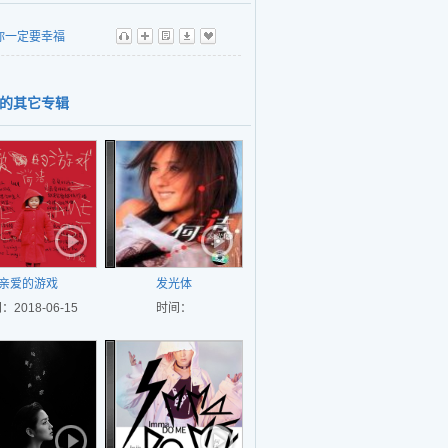
你一定要幸福
听
播
歌
下
收
的其它专辑
亲爱的游戏
发光体
：2018-06-15
时间：