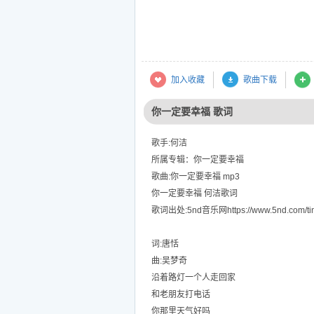
加入收藏
歌曲下载
你一定要幸福 歌词
歌手:何洁
所属专辑：你一定要幸福
歌曲:你一定要幸福 mp3
你一定要幸福 何洁歌词
歌词出处:5nd音乐网https://www.5nd.com/tin
词:唐恬
曲:吴梦奇
沿着路灯一个人走回家
和老朋友打电话
你那里天气好吗