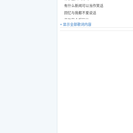
有什么新闻可以当作笑话
回忆与我都不爱说话
偶尔我会想起他
+ 显示全部歌词内容
心里有一些牵挂
有些爱却不得不各安天涯
在夜深人静的时候想起他
送的那些花
还说过一些撕心裂肺的情话
赌一把幸福的筹码
在人来人往的街头想起他
他现在好吗
可我没有能给你想要的回答
可是你一定要幸福呀
下歌词5nd