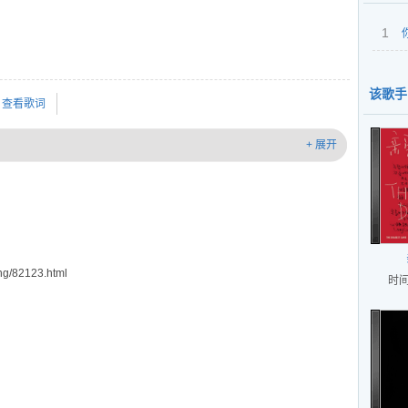
1
该歌手
查看歌词
+ 展开
g/82123.html
时间