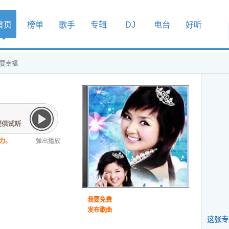
首页
榜单
歌手
专辑
DJ
电台
好听
定要幸福
力。
弹出播放
我要免费
发布歌曲
这张专