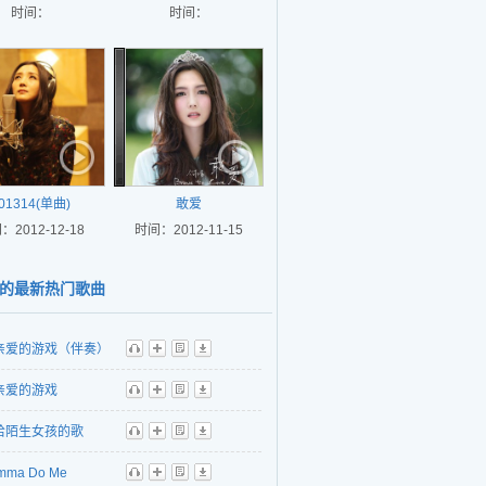
时间：
时间：
01314(单曲)
敢爱
：2012-12-18
时间：2012-11-15
的最新热门歌曲
亲爱的游戏（伴奏）
听
播
歌
下
亲爱的游戏
听
播
歌
下
给陌生女孩的歌
听
播
歌
下
mma Do Me