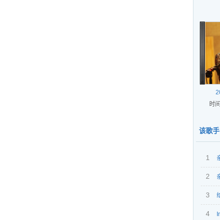
2
时间
该歌手
1
2
3
4
I