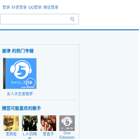
登录
|
抖音登录
|
QQ登录
|
微信登录
谢津 的热门专辑
女人天生爱做梦
日期：2002年
猜您可能喜欢的歌手
Don
宝丽金
L.A.四贱
星盒子
Edwards