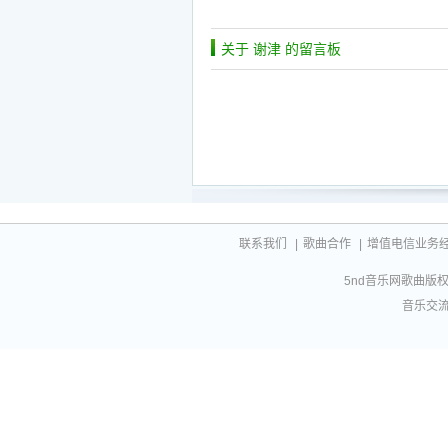
关于 谢津 的留言板
联系我们
|
歌曲合作
|
增值电信业务经营许
5nd音乐网歌曲版权相
音乐交流联