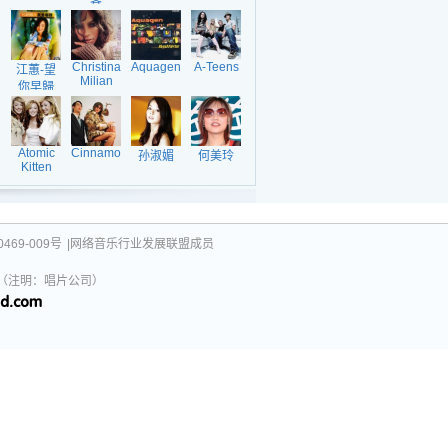
客
Christina
Aquagen
A-Teens
江蕙-望
Milian
你早歸
Atomic
Cinnamon
孙淑媚
何美玲
Kitten
469-009号
|网络音乐行业发展联盟成员
031（注明：唱片公司）