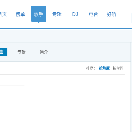
首页
榜单
歌手
专辑
DJ
电台
好听
曲
专辑
简介
排序：
按热度
按时间