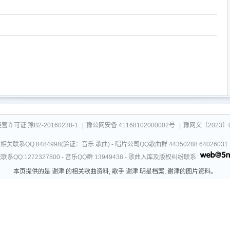
可证:豫B2-20160238-1
|
豫公网安备 41168102000002号
|
豫网文〔2023〕0
关联系QQ:8484998(验证：音乐 歌曲) - 唱片公司QQ歌曲群:44350288 64026
系QQ:1272327800 - 音乐QQ群:13949438 - 歌曲入库及版权纠纷联系:
本页提供的是 谢津 的相关歌曲资料, 歌手 谢津 明星档案, 谢津的图片资料。