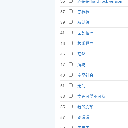
35
赤裸裸(hard rock version)
37
赤裸裸
39
灰姑娘
41
回到拉萨
43
极乐世界
45
茫然
47
牌坊
49
商品社会
51
无为
53
幸福可望不可及
55
我的愿望
57
路漫漫