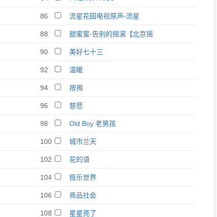
86
流星花园电视原声-流星
88
甜蜜蜜-告别的摇滚【北京摇
滚】纪念邓丽君
90
美好七十三
92
温暖
94
按揭
96
慈悲
98
Old Boy 老男孩
100
城市兰天
102
花的语
104
极乐世界
106
商品社会
108
星星亮了