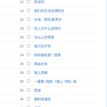
12
阿诗玛
14
我们的生活充满阳光
16
大地 - 郑钧/黄贯中
18
花儿为什么这样红
20
冰山上的雪莲
22
我只在乎你
24
妈妈留给我一首歌
26
商品社会
28
独上西楼
30
一霎那 (电影《我心飞翔》插
曲)
32
怒放
34
塑料玫瑰花