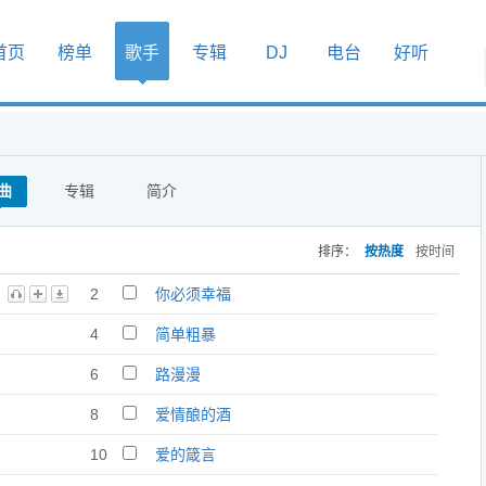
首页
榜单
歌手
专辑
DJ
电台
好听
曲
专辑
简介
排序：
按热度
按时间
2
你必须幸福
4
简单粗暴
6
路漫漫
8
爱情酿的酒
10
爱的箴言