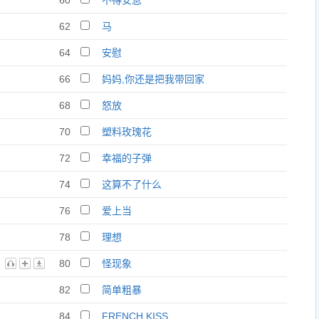
60
不得安息
62
马
64
安慰
66
妈妈,你还是把我带回家
68
怒放
70
塑料玫瑰花
72
幸福的子弹
74
这算不了什么
76
爱上当
78
理想
80
怪现象
82
简单粗暴
84
FRENCH KISS