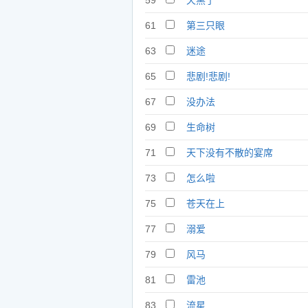
59
天黑了
61
第三只眼
63
迷途
65
悲剧!悲剧!
67
没办法
69
生命树
71
天下没有不散的宴席
73
怎么啦
75
苍天在上
77
溺爱
79
风马
81
雷池
83
流星