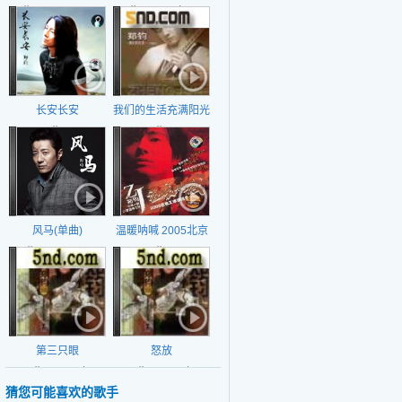
日期：2016-06-06
獒》主题曲）
日期：2006年6月
19日
长安长安
我们的生活充满阳光
日期：
日期：
风马(单曲)
温暖呐喊 2005北京
日期：2015-5-18
工体演唱会
日期：
第三只眼
怒放
日期：2002年
日期：2002年
猜您可能喜欢的歌手