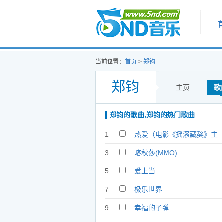
首页
当前位置：
首页
>
郑钧
郑钧
主页
歌
郑钧的歌曲,郑钧的热门歌曲
1
热爱（电影《摇滚藏獒》主
题曲）
3
喀秋莎(MMO)
5
爱上当
7
极乐世界
9
幸福的子弹