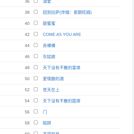
36
溺爱
38
回到拉萨(伴唱：索朗旺姆)
40
甜蜜蜜
42
COME AS YOU ARE
44
赤裸裸
46
灰姑娘
48
天下没有不散的宴席
50
爱情酿的酒
52
苍天在上
54
天下没有不散的筵席
56
门
58
陷阱