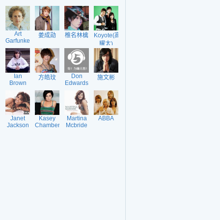
Art
姜成勋
椎名林檎
Koyote(高
Garfunkel
耀太)
Ian
Don
方皓玟
施文彬
Brown
Edwards
Janet
Kasey
Martina
ABBA
Jackson
Chambers
Mcbride