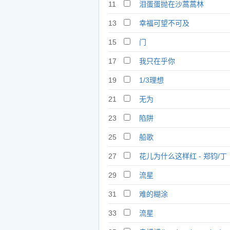
11
泪蛋蛋抛在沙蒿蒿林
13
幸福可望不可及
15
门
17
我只在乎你
19
1/3理想
21
无为
23
陷阱
25
船歌
27
花儿为什么这样红 - 郑钧/丁
菲飞
29
流星
31
难的糊涂
33
流星