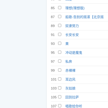
85
理想(理想版)
87
船歌-告别的摇滚【北京摇
滚】纪念邓丽君
89
奴隶努力
91
长安长安
93
果
95
冲动是魔鬼
97
私奔
99
赤裸裸
101
耳边风
103
灰姑娘
105
回到拉萨
107
唱歌给你听