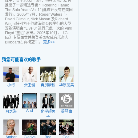
阵子，直至2002年5月，他在国际乐坛只
推出了一张精选专辑 “Flickering Flame:
The Solo Years Vol.1” (此碟并没有在美国
发行)。2005年7月，Roger Waters 与
David Gilmour, Nick Mason 及Richard
Wright特别为于伦敦海德公园举行的大型
筹款演唱会 “Live 8” 进行只此一次的 Pink
Floyd “重组” 演出。2005年10月，《Ca
Ira》专辑面世并荣登美国权威音乐杂志
Billboard古典榜冠军。
更多>>
猜您可能喜欢的歌手
小柯
张卫健
再別康桥
华原朋美
Arid
月之海
化学超男
提琴曲
子
Amber
Gladys
Bee
Coal