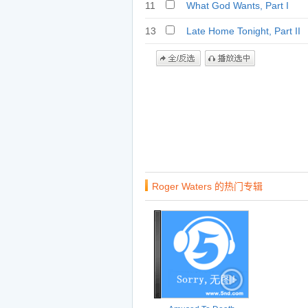
11
What God Wants, Part I
13
Late Home Tonight, Part II
Roger Waters 的热门专辑