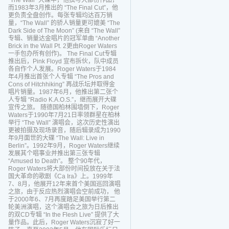
“The Wall” 大碟中，他撰写大部份作品，
而1983年3月推出的 “The Final Cut”，他
更负责全盘创作。每张专辑均达百万销
量，“The Wall” 的骄人销量更可媲美 “The
Dark Side of The Moon” (来自 “The Wall”
专辑、销量达金唱片的冠军单曲 “Another
Brick in the Wall Pt. 2更由Roger Waters
一手包办所有创作)。 The Final Cut专辑
推出后，Pink Floyd 宣布拆伙，队中成员
各自作个人发展。Roger Waters于1984
年4月推出首张个人专辑 “The Pros and
Cons of Hitchhiking” 再战乐坛并取得金
唱片销量。1987年6月，他推出第二张个
人专辑 “Radio K.A.O.S.”，继而展开大碟
宣传之旅。 随德国柏林围墙倒下，Roger
Waters于1990年7月21日率领群星在柏林
举行 “The Wall” 演唱会，这次历史性演出
更被拍摄及现场录音，随后辑录成为1990
年9月面世的大碟 “The Wall: Live in
Berlin”。1992年9月，Roger Waters继续
发展其个唱事业并推出第三张专辑
“Amused to Death”。 整个90年代，
Roger Waters将大部份时间投放在关于法
国大革命的歌剧《Ca Ira》上。1999年
7、8月，他展开12年来首个美国巡回演唱
之旅，由于反应热烈演唱会空前成功， 他
于2000年6、7月再度踏足美国举行第二
轮美洲演唱，这个演唱会之旅为日后推出
的双CD专辑 “In the Flesh Live” 提供了大
量作品。此后，Roger Waters沉寂了好一