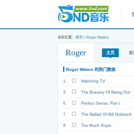
首页
当前位置：
首页
>
Roger Waters
Roger
主页
歌
Waters
Roger Waters 的热门歌曲
1
Watching TV
3
The Bravery Of Being Out
Of Range
5
Perfect Sense, Part I
7
The Ballad Of Bill Hubbard
9
Too Much Rope