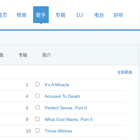
首页
榜单
歌手
专辑
DJ
电台
好听
曲
专辑
简介
全部歌曲
2
It’s A Miracle
4
Amused To Death
6
Perfect Sense, Part II
8
What God Wants, Part II
10
Three Wishes