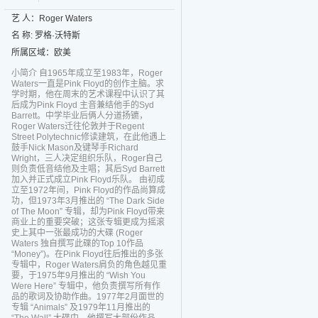
艺 人：Roger Waters
名 称: 罗格·沃特斯
所属区域：欧美
小简介 自1965年成立至1983年，Roger
Waters一直是Pink Floyd的创作主脑。求
学时期，他在周末的艺术课程中认识了其
后成为Pink Floyd 主音兼结他手的Syd
Barrett。中学毕业后俩人分道扬镳，
Roger Waters迁往伦敦并于Regent
Street Polytechnic修读建筑，在此他遇上
鼓手Nick Mason及键琴手Richard
Wright，三人决定组织乐队，Roger自己
则负责低音结他及主唱；其后Syd Barrett
加入并正式成立Pink Floyd乐队。 由初成
立至1972年间，Pink Floyd的作品尚算成
功，但1973年3月推出的 “The Dark Side
of The Moon” 专辑，却为Pink Floyd带来
商业上的重要突破；这张专辑更成为摇滚
史上其中一张最成功的大碟 (Roger
Waters 独自撰写此碟的Top 10作品
“Money”)。在Pink Floyd往后推出的多张
专辑中，Roger Waters肩负的角色越见重
要，于1975年9月推出的 “Wish You
Were Here” 专辑中，他负责撰写所有作
品的歌词及协助作曲。1977年2月面世的
专辑 “Animals” 及1979年11月推出的