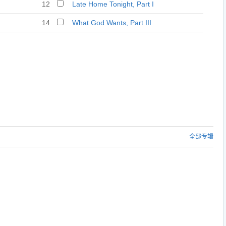
12
Late Home Tonight, Part I
14
What God Wants, Part III
全部专辑