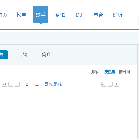
首页
榜单
歌手
专辑
DJ
电台
好听
曲
专辑
简介
排序：
按热度
按时间
2
哥就是拽