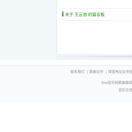
关于 王云浩 的留言板
联系我们
|
歌曲合作
|
增值电信业务经营许
5nd音乐网歌曲版权相
音乐交流联