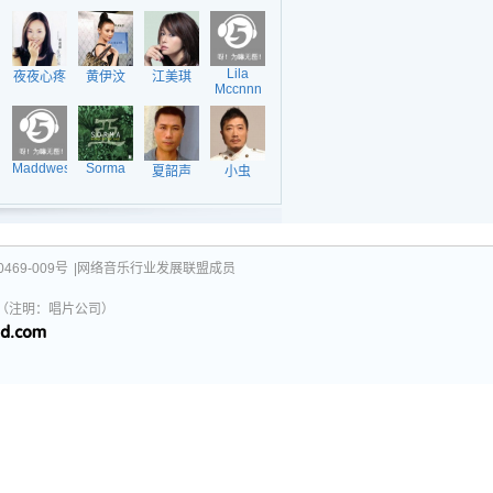
Lila
夜夜心疼
黄伊汶
江美琪
Mccnnn
Maddwest
Sorma
夏韶声
小虫
469-009号
|网络音乐行业发展联盟成员
031（注明：唱片公司）