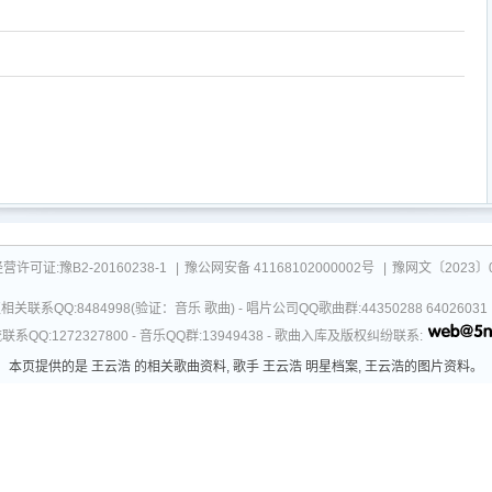
可证:豫B2-20160238-1
|
豫公网安备 41168102000002号
|
豫网文〔2023〕0
关联系QQ:8484998(验证：音乐 歌曲) - 唱片公司QQ歌曲群:44350288 64026
系QQ:1272327800 - 音乐QQ群:13949438 - 歌曲入库及版权纠纷联系:
本页提供的是 王云浩 的相关歌曲资料, 歌手 王云浩 明星档案, 王云浩的图片资料。