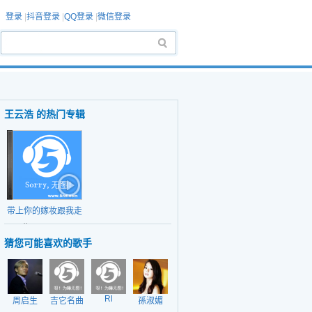
登录
|
抖音登录
|
QQ登录
|
微信登录
王云浩 的热门专辑
带上你的嫁妆跟我走
日期：2014-8-7
(EP)
猜您可能喜欢的歌手
Rl
周启生
吉它名曲
孫淑媚