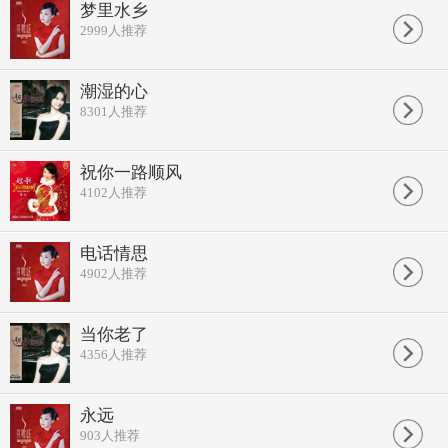
梦里水乡
2999
人推荐
潮湿的心
8301
人推荐
祝你一路顺风
4102
人推荐
电话情思
4902
人推荐
当你老了
4356
人推荐
永远
903
人推荐