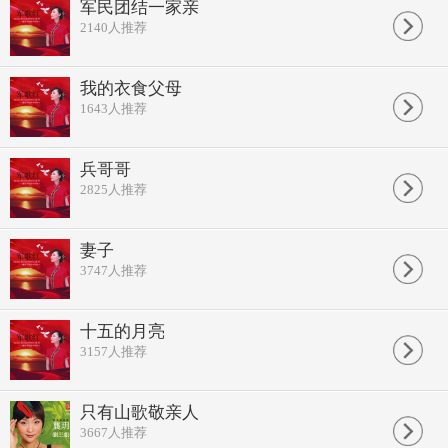
军民团结一家亲
2140
人推荐
我的衣食父母
1643
人推荐
兵哥哥
2825
人推荐
妻子
3747
人推荐
十五的月亮
3157
人推荐
只有山歌敬亲人
3667
人推荐