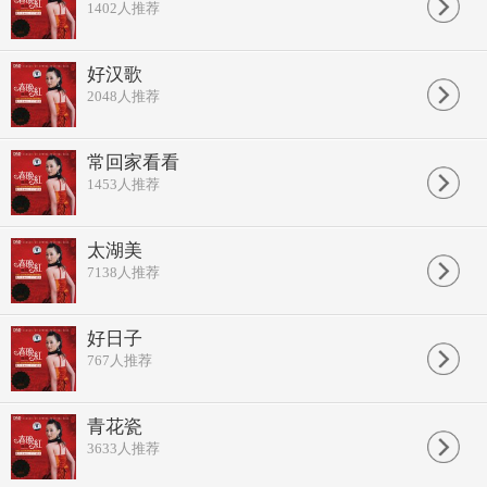
1402
人推荐
好汉歌
2048
人推荐
常回家看看
1453
人推荐
太湖美
7138
人推荐
好日子
767
人推荐
青花瓷
3633
人推荐