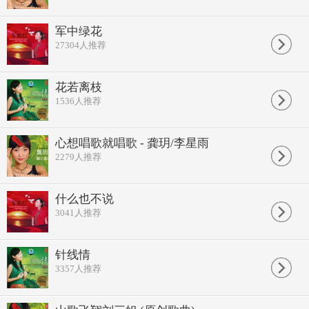
军中绿花
27304
人推荐
花若离枝
1536
人推荐
心想唱歌就唱歌 - 龚玥/李星雨
2279
人推荐
什么也不说
3041
人推荐
针线情
3357
人推荐