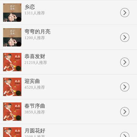
乡恋
1311
人推荐
弯弯的月亮
1200
人推荐
恭喜发财
21219
人推荐
迎宾曲
4520
人推荐
春节序曲
3859
人推荐
月圆花好
2508
人推荐