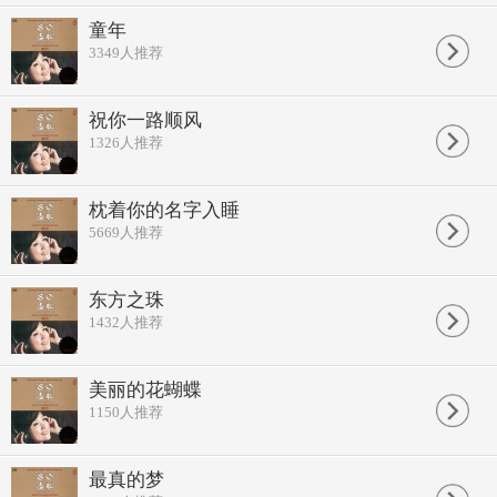
童年
3349
人推荐
祝你一路顺风
1326
人推荐
枕着你的名字入睡
5669
人推荐
东方之珠
1432
人推荐
美丽的花蝴蝶
1150
人推荐
最真的梦