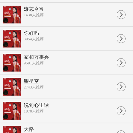
难忘今宵
1438
人推荐
你好吗
3954
人推荐
家和万事兴
9591
人推荐
望星空
2743
人推荐
说句心里话
1870
人推荐
天路