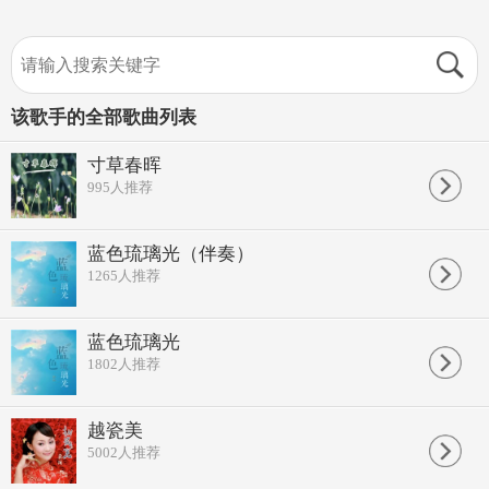
该歌手的全部歌曲列表
寸草春晖
995
人推荐
蓝色琉璃光（伴奏）
1265
人推荐
蓝色琉璃光
1802
人推荐
越瓷美
5002
人推荐