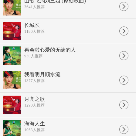
山歌飞翔刘三姐 (原创歌曲)
3641
人推荐
长城长
1190
人推荐
再会啦心爱的无缘的人
950
人推荐
我看明月顺水流
1377
人推荐
月亮之歌
1290
人推荐
海海人生
1063
人推荐