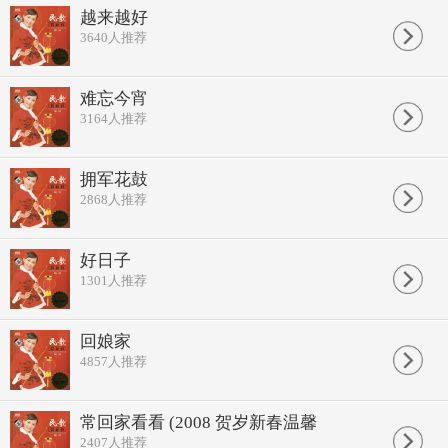
越来越好
3640
人推荐
难忘今宵
3164
人推荐
拥军花鼓
2868
人推荐
好日子
1301
人推荐
回娘家
4857
人推荐
常回家看看 (2008 贺岁新春温馨
2407
人推荐