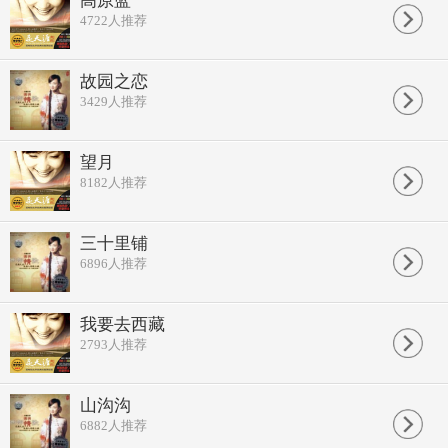
高原蓝
4722
人推荐
故园之恋
3429
人推荐
望月
8182
人推荐
三十里铺
6896
人推荐
我要去西藏
2793
人推荐
山沟沟
6882
人推荐