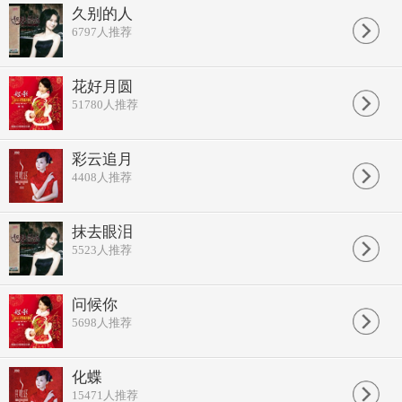
久别的人
6797
人推荐
花好月圆
51780
人推荐
彩云追月
4408
人推荐
抹去眼泪
5523
人推荐
问候你
5698
人推荐
化蝶
15471
人推荐