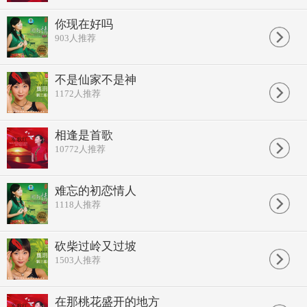
你现在好吗
903
人推荐
不是仙家不是神
1172
人推荐
相逢是首歌
10772
人推荐
难忘的初恋情人
1118
人推荐
砍柴过岭又过坡
1503
人推荐
在那桃花盛开的地方