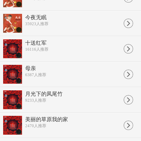
今夜无眠
35923
人推荐
十送红军
16116
人推荐
母亲
6387
人推荐
月光下的凤尾竹
9233
人推荐
美丽的草原我的家
2470
人推荐