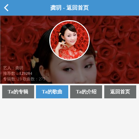
龚玥 - 返回首页
艺人：龚玥
推荐数：
129204
专辑数: 23 歌曲数：275
Ta的专辑
Ta的歌曲
Ta的介绍
返回首页