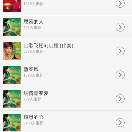
1816
人推荐
思慕的人
751
人推荐
山歌飞翔刘山姐 (伴奏)
2238
人推荐
望春风
1398
人推荐
纯情青春梦
779
人推荐
感恩的心
2488
人推荐