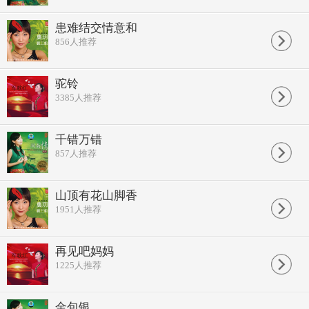
患难结交情意和
856
人推荐
驼铃
3385
人推荐
千错万错
857
人推荐
山顶有花山脚香
1951
人推荐
再见吧妈妈
1225
人推荐
金包银